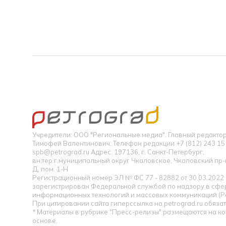
Учредители: ООО "Региональные медиа". Главный редакт
Тимофей Валентинович. Телефон редакции +7 (812) 243 15 
spb@petrograd.ru Адрес: 197136, г. Санкт-Петербург,
вн.тер.г.муниципальный округ Чкаловское, Чкаловский пр-кт
Д, пом. 1-Н
Регистрационный номер ЭЛ № ФС 77 - 82882 от 30.03.2022
зарегистрирован Федеральной службой по надзору в сфер
информационных технологий и массовых коммуникаций (Р
При цитировании сайта гиперссылка на petrograd.ru обязат
* Материалы в рубрике "Пресс-релизы" размещаются на к
основе.