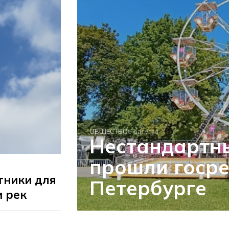
ОБЩЕСТВО
6 августа
Нестандартн
прошли госре
тники для
Петербурге
и рек