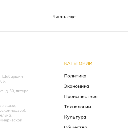
Читать еще
КАТЕГОРИИ
Политика
ор: Шабаршин
06,
Экономика
., д. 60, литера
Происшествия
е связи,
Технологии
оскомнадзор).
ельна.
Культура
оммерческой
Общество