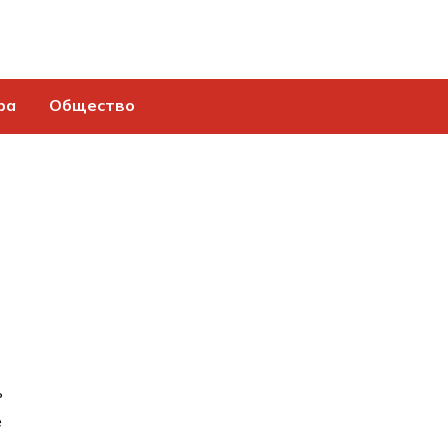
ра
Общество
ь
е