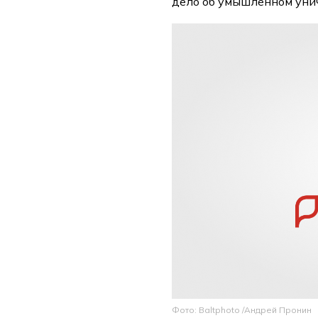
дело об умышленном уни
Фото: Baltphoto /Андрей Пронин