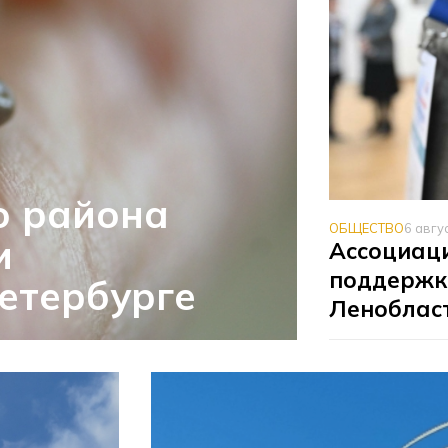
о района
ОБЩЕСТВО
6 авгу
и
Ассоциаци
поддержк
етербурге
Леноблас