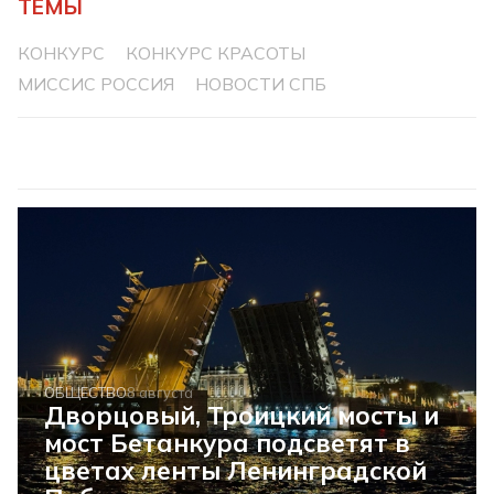
ТЕМЫ
КОНКУРС
КОНКУРС КРАСОТЫ
МИССИС РОССИЯ
НОВОСТИ СПБ
ОБЩЕСТВО
8 августа
Дворцовый, Троицкий мосты и
мост Бетанкура подсветят в
цветах ленты Ленинградской