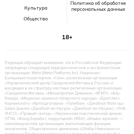
Политика об обработке
Культура
персональных данных
Общество
18+
Редакция обращает внимание, что в Российской Федерации
запрещены следующие террористические и экстремистские
организации: Meta (Meta Platforms Inc), Национал-
Большевистская партия, «Сеть», религиозная организация
«Управленческий центр Свидетелей Иеговы в России» и
входящие в ее структуру местные религиозные организации,
«Свидетели Иеговы», «Мизантропик Дивижн», «ИГИЛ», «Аль-
Каида», «Меджлис крымско-татарского народа», «Братство»
Корчинского, «Артподготовка», «Талибан», «Джабхат Фатх аш-
Шам» (ранее «Джабхат ан-Нусра», «Джебхат ан-Нусра»), «УНА-
УНСО», «Правый сектор», «Украинская повстанческая армия»
(УПА). «Фонд борьбы с коррупцией» (ФБК), «Альянс врачей» —
некоммерческие организации, выполняющие функции
иноагентов. Общественное движение «Штабы Навального»
включено Росфинмониторингом в перечень организаций и