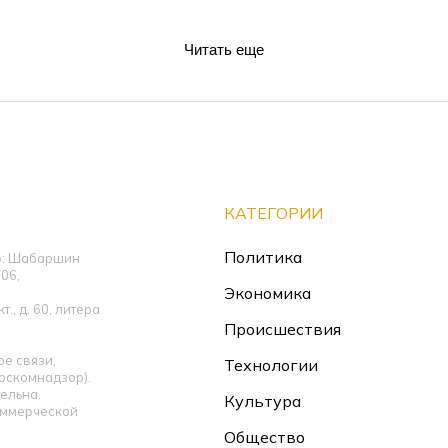
Читать еще
КАТЕГОРИИ
Политика
ор: Шабаршин
06,
Экономика
., д. 60, литера
Происшествия
е связи,
Технологии
оскомнадзор).
ельна.
Культура
оммерческой
Общество