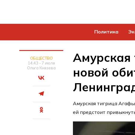
Политика
Эк
Амурская 
ОБЩЕСТВО
14:43 - 7 июля
новой оби
Ольга Князева
Ленинград
Амурская тигрица Агафья
ей предстоит привыкнуть