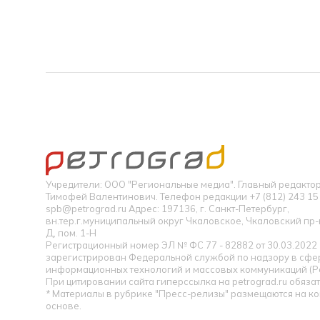
Учредители: ООО "Региональные медиа". Главный редакт
Тимофей Валентинович. Телефон редакции +7 (812) 243 15 
spb@petrograd.ru Адрес: 197136, г. Санкт-Петербург,
вн.тер.г.муниципальный округ Чкаловское, Чкаловский пр-кт
Д, пом. 1-Н
Регистрационный номер ЭЛ № ФС 77 - 82882 от 30.03.2022
зарегистрирован Федеральной службой по надзору в сфер
информационных технологий и массовых коммуникаций (Р
При цитировании сайта гиперссылка на petrograd.ru обязат
* Материалы в рубрике "Пресс-релизы" размещаются на к
основе.