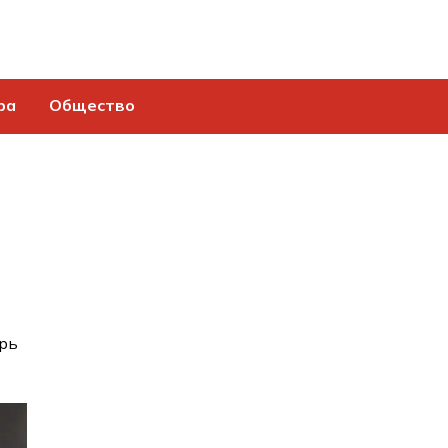
ра
Общество
ерь