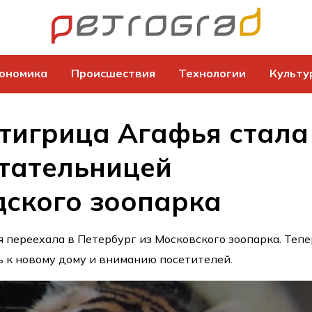
ономика
Происшествия
Технологии
Культу
тигрица Агафья стала
тательницей
ского зоопарка
 переехала в Петербург из Московского зоопарка. Теп
 к новому дому и вниманию посетителей.