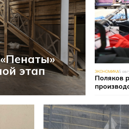
 «Пенаты»
ой этап
ЭКОНОМИКА
5 авг
Поляков 
производс