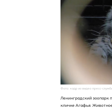
Фото: кадр из видео пресс-служ
Ленинградский зоопарк п
кличке Агафья. Животное