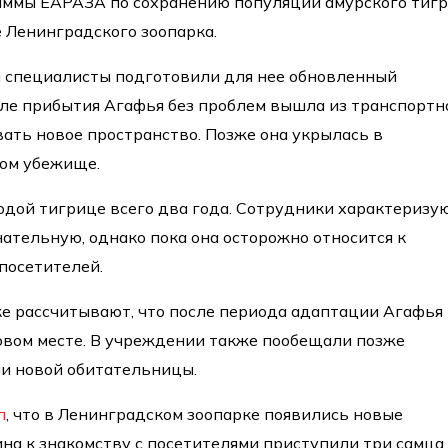
аммы ЕАРАЗА по сохранению популяции амурского тигр
 Ленинградского зоопарка.
 специалисты подготовили для нее обновленный
ле прибытия Агафья без проблем вышла из транспортн
вать новое пространство. Позже она укрылась в
ом убежище.
одой тигрице всего два года. Сотрудники характеризу
нательную, однако пока она осторожно относится к
посетителей.
е рассчитывают, что после периода адаптации Агафья
овом месте. В учреждении также пообещали позже
ни новой обитательницы.
л
, что в Ленинградском зоопарке появились новые
ина к знакомству с посетителями приступили три самца