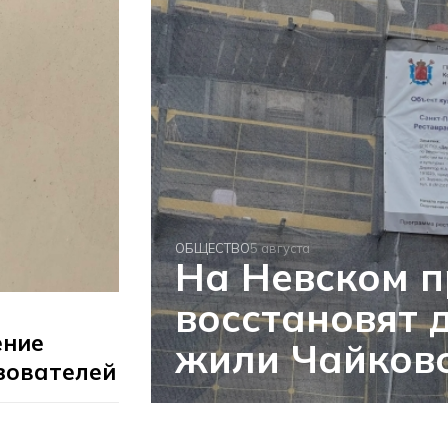
ОБЩЕСТВО
5 августа
На Невском п
восстановят 
ение
жили Чайковс
зователей