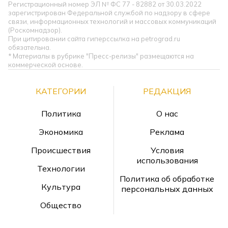
Регистрационный номер ЭЛ № ФС 77 - 82882 от 30.03.2022
зарегистрирован Федеральной службой по надзору в сфере
связи, информационных технологий и массовых коммуникаций
(Роскомнадзор).
При цитировании сайта гиперссылка на petrograd.ru
обязательна.
* Материалы в рубрике "Пресс-релизы" размещаются на
коммерческой основе.
КАТЕГОРИИ
РЕДАКЦИЯ
Политика
О нас
Экономика
Реклама
Происшествия
Условия
использования
Технологии
Политика об обработке
Культура
персональных данных
Общество