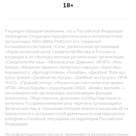
18+
Редакция обращает внимание, что в Российской Федерации
запрещены следующие террористические и экстремистские
организации: Meta (Meta Platforms Inc), Национал-
Большевистская партия, «Сеть», религиозная организация
«Управленческий центр Свидетелей Иеговы в России» и
входящие в ее структуру местные религиозные организации,
«Свидетели Иеговы», «Мизантропик Дивижн», «ИГИЛ», «Аль-
Каида», «Меджлис крымско-татарского народа», «Братство»
Корчинского, «Артподготовка», «Талибан», «Джабхат Фатх аш-
Шам» (ранее «Джабхат ан-Нусра», «Джебхат ан-Нусра»), «УНА-
УНСО», «Правый сектор», «Украинская повстанческая армия»
(УПА). «Фонд борьбы с коррупцией» (ФБК), «Альянс врачей» —
некоммерческие организации, выполняющие функции
иноагентов. Общественное движение «Штабы Навального»
включено Росфинмониторингом в перечень организаций и
физических лиц, в отношении которых имеются сведения об их
причастности к экстремистской деятельности или терроризму.
Instagram и Facebook запрещены на территории Российской
Федерации.
На информационном ресурсе применяются рекомендательные