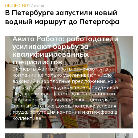
ОБЩЕСТВО
27 июня
В Петербурге запустили новый
водный маршрут до Петергофа
ЭКОНОМИКА
26 июня
Авито Работа: работодатели
усиливают борьбу за
квалифицированных
специалистов
Эксперты Авито Работы отмечают, что
компании не только увеличивают число
вакансий и зарплатные предложения, но и
делают ставку на удержание сотрудников.
По данным платформы, для большинства
соискателей при выборе работодателя
важны не только доход, но также условия
труда, репутация компании и атмосфера в
коллективе.