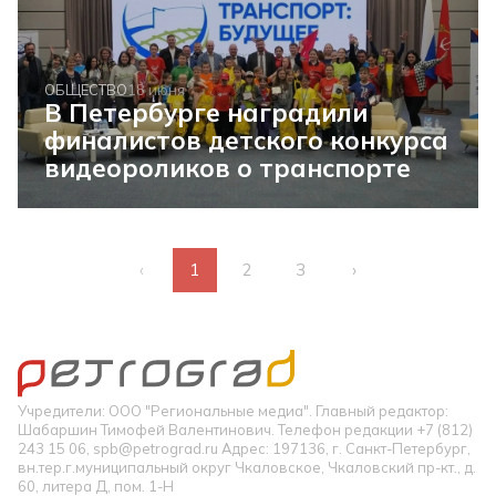
ОБЩЕСТВО
18 июня
В Петербурге наградили
финалистов детского конкурса
видеороликов о транспорте
‹
1
2
3
›
Учредители: ООО "Региональные медиа". Главный редактор:
Шабаршин Тимофей Валентинович. Телефон редакции +7 (812)
243 15 06, spb@petrograd.ru Адрес: 197136, г. Санкт-Петербург,
вн.тер.г.муниципальный округ Чкаловское, Чкаловский пр-кт., д.
60, литера Д, пом. 1-Н