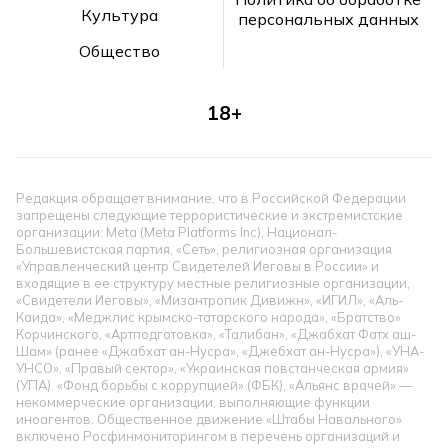
Культура
персональных данных
Общество
18+
Редакция обращает внимание, что в Российской Федерации
запрещены следующие террористические и экстремистские
организации: Meta (Meta Platforms Inc), Национал-
Большевистская партия, «Сеть», религиозная организация
«Управленческий центр Свидетелей Иеговы в России» и
входящие в ее структуру местные религиозные организации,
«Свидетели Иеговы», «Мизантропик Дивижн», «ИГИЛ», «Аль-
Каида», «Меджлис крымско-татарского народа», «Братство»
Корчинского, «Артподготовка», «Талибан», «Джабхат Фатх аш-
Шам» (ранее «Джабхат ан-Нусра», «Джебхат ан-Нусра»), «УНА-
УНСО», «Правый сектор», «Украинская повстанческая армия»
(УПА). «Фонд борьбы с коррупцией» (ФБК), «Альянс врачей» —
некоммерческие организации, выполняющие функции
иноагентов. Общественное движение «Штабы Навального»
включено Росфинмониторингом в перечень организаций и