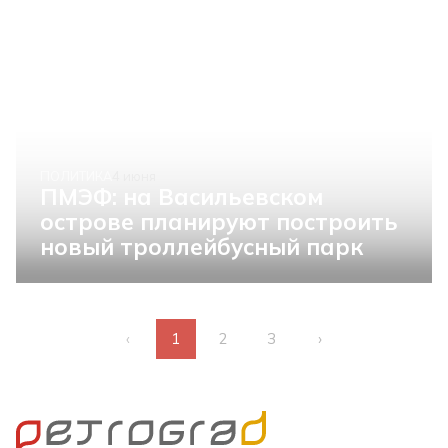
ПОЛИТИКА
4 июня
ПМЭФ: на Васильевском
острове планируют построить
новый троллейбусный парк
‹
1
2
3
›