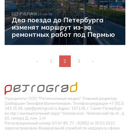
БЕЗ РУБРИКИ
16 июля
Два поезда до Петербурга
изменят маршрут из-за
ремонтных работ под Пермью
‹
1
2
3
›
Учредители: ООО "Региональные медиа". Главный редактор:
Шабаршин Тимофей Валентинович. Телефон редакции +7 (812)
243 15 06, spb@petrograd.ru Адрес: 197136, г. Санкт-Петербург,
вн.тер.г.муниципальный округ Чкаловское, Чкаловский пр-кт., д.
60, литера Д, пом. 1-Н
Регистрационный номер ЭЛ № ФС 77 - 82882 от 30.03.2022
зарегистрирован Федеральной службой по надзору в сфере