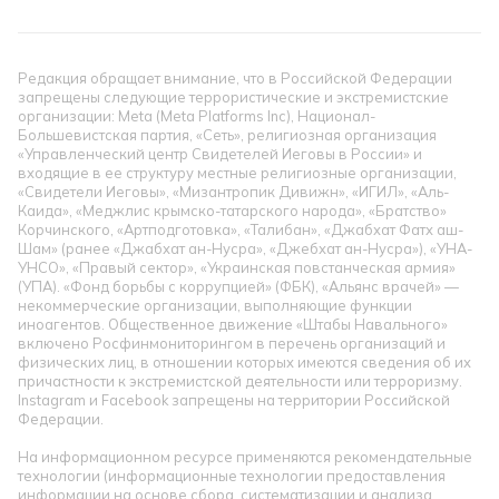
Редакция обращает внимание, что в Российской Федерации
запрещены следующие террористические и экстремистские
организации: Meta (Meta Platforms Inc), Национал-
Большевистская партия, «Сеть», религиозная организация
«Управленческий центр Свидетелей Иеговы в России» и
входящие в ее структуру местные религиозные организации,
«Свидетели Иеговы», «Мизантропик Дивижн», «ИГИЛ», «Аль-
Каида», «Меджлис крымско-татарского народа», «Братство»
Корчинского, «Артподготовка», «Талибан», «Джабхат Фатх аш-
Шам» (ранее «Джабхат ан-Нусра», «Джебхат ан-Нусра»), «УНА-
УНСО», «Правый сектор», «Украинская повстанческая армия»
(УПА). «Фонд борьбы с коррупцией» (ФБК), «Альянс врачей» —
некоммерческие организации, выполняющие функции
иноагентов. Общественное движение «Штабы Навального»
включено Росфинмониторингом в перечень организаций и
физических лиц, в отношении которых имеются сведения об их
причастности к экстремистской деятельности или терроризму.
Instagram и Facebook запрещены на территории Российской
Федерации.
На информационном ресурсе применяются рекомендательные
технологии (информационные технологии предоставления
информации на основе сбора, систематизации и анализа