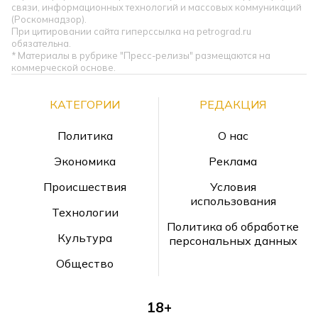
связи, информационных технологий и массовых коммуникаций
(Роскомнадзор).
При цитировании сайта гиперссылка на petrograd.ru
обязательна.
* Материалы в рубрике "Пресс-релизы" размещаются на
коммерческой основе.
КАТЕГОРИИ
РЕДАКЦИЯ
Политика
О нас
Экономика
Реклама
Происшествия
Условия
использования
Технологии
Политика об обработке
Культура
персональных данных
Общество
18+