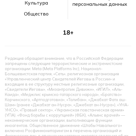
Культура
персональных данных
Общество
18+
Редакция обращает внимание, что в Российской Федерации
запрещены следующие террористические и экстремистские
организации: Meta (Meta Platforms Inc), Национал-
Большевистская партия, «Сеть», религиозная организация
«Управленческий центр Свидетелей Иеговы в России» и
входящие в ее структуру местные религиозные организации,
«Свидетели Иеговы», «Мизантропик Дивижн», «ИГИЛ», «Аль-
Каида», «Меджлис крымско-татарского народа», «Братство»
Корчинского, «Артподготовка», «Талибан», «Джабхат Фатх аш-
Шам» (ранее «Джабхат ан-Нусра», «Джебхат ан-Нусра»), «УНА-
УНСО», «Правый сектор», «Украинская повстанческая армия»
(УПА). «Фонд борьбы с коррупцией» (ФБК), «Альянс врачей» —
некоммерческие организации, выполняющие функции
иноагентов. Общественное движение «Штабы Навального»
включено Росфинмониторингом в перечень организаций и
физических лиц, в отношении которых имеются сведения об их