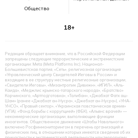
Общество
18+
Редакция обращает внимание, что в Российской Федерации
запрещены следующие террористические и экстремистские
организации: Meta (Meta Platforms Inc), Национал-
Большевистская партия, «Сеть», религиозная организация
«Управленческий центр Свидетелей Иеговы в России» и
входящие в ее структуру местные религиозные организации,
«Свидетели Иеговы», «Мизантропик Дивижн», «ИГИЛ», «Аль-
Каида», «Меджлис крымско-татарского народа», «Братство»
Корчинского, «Артподготовка», «Талибан», «Джабхат Фатх аш-
Шам» (ранее «Джабхат ан-Нусра», «Джебхат ан-Нусра»), «УНА-
УНСО», «Правый сектор», «Украинская повстанческая армия»
(УПА). «Фонд борьбы с коррупцией» (ФБК), «Альянс врачей» —
некоммерческие организации, выполняющие функции
иноагентов. Общественное движение «Штабы Навального»
включено Росфинмониторингом в перечень организаций и
физических лиц, в отношении которых имеются сведения об их
причастности к экстремистской деятельности или терроризму.