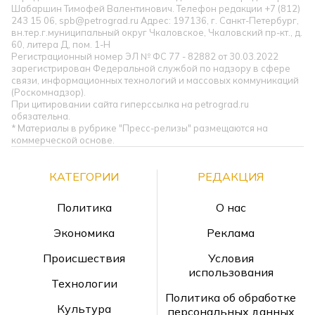
Шабаршин Тимофей Валентинович. Телефон редакции +7 (812)
243 15 06, spb@petrograd.ru Адрес: 197136, г. Санкт-Петербург,
вн.тер.г.муниципальный округ Чкаловское, Чкаловский пр-кт., д.
60, литера Д, пом. 1-Н
Регистрационный номер ЭЛ № ФС 77 - 82882 от 30.03.2022
зарегистрирован Федеральной службой по надзору в сфере
связи, информационных технологий и массовых коммуникаций
(Роскомнадзор).
При цитировании сайта гиперссылка на petrograd.ru
обязательна.
* Материалы в рубрике "Пресс-релизы" размещаются на
коммерческой основе.
КАТЕГОРИИ
РЕДАКЦИЯ
Политика
О нас
Экономика
Реклама
Происшествия
Условия
использования
Технологии
Политика об обработке
Культура
персональных данных