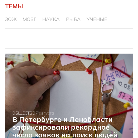
ТЕМЫ
ЗОЖ
МОЗГ
НАУКА
РЫБА
УЧЕНЫЕ
ОБЩЕСТВО
7 августа
В Петербурге и Ленобласти
зафиксировали рекордное
число заявок на поиск людей