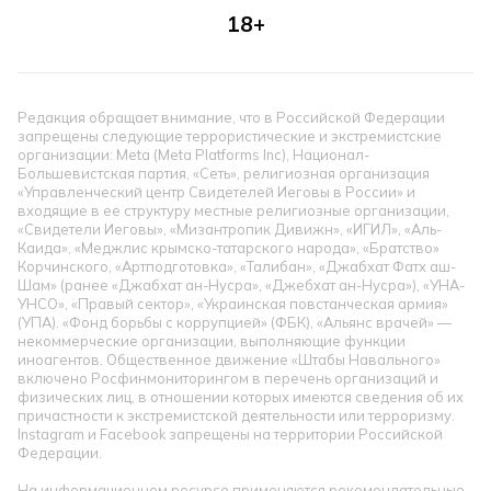
18+
Редакция обращает внимание, что в Российской Федерации
запрещены следующие террористические и экстремистские
организации: Meta (Meta Platforms Inc), Национал-
Большевистская партия, «Сеть», религиозная организация
«Управленческий центр Свидетелей Иеговы в России» и
входящие в ее структуру местные религиозные организации,
«Свидетели Иеговы», «Мизантропик Дивижн», «ИГИЛ», «Аль-
Каида», «Меджлис крымско-татарского народа», «Братство»
Корчинского, «Артподготовка», «Талибан», «Джабхат Фатх аш-
Шам» (ранее «Джабхат ан-Нусра», «Джебхат ан-Нусра»), «УНА-
УНСО», «Правый сектор», «Украинская повстанческая армия»
(УПА). «Фонд борьбы с коррупцией» (ФБК), «Альянс врачей» —
некоммерческие организации, выполняющие функции
иноагентов. Общественное движение «Штабы Навального»
включено Росфинмониторингом в перечень организаций и
физических лиц, в отношении которых имеются сведения об их
причастности к экстремистской деятельности или терроризму.
Instagram и Facebook запрещены на территории Российской
Федерации.
На информационном ресурсе применяются рекомендательные