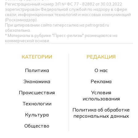
Регистрационный номер ЭЛ № ФС 77 - 82882 от 30.03.2022
зарегистрирован Федеральной службой по надзору в сфере
связи, информационных технологий и массовых коммуникаций
(Роскомнадзор).
При цитировании сайта гиперссылка на petrograd.ru
обязательна.
* Материалы в рубрике "Пресс-релизы" размещаются на
коммерческой основе.
КАТЕГОРИИ
РЕДАКЦИЯ
Политика
О нас
Экономика
Реклама
Происшествия
Условия
использования
Технологии
Политика об обработке
Культура
персональных данных
Общество