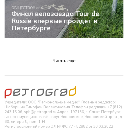
ОБЩЕСТВО
8 августа
Финал велозаезда Tour de
Russie впервые пройдет в
Петербурге
Читать еще
Учредители: ООО "Региональные медиа". Главный редактор:
Шабаршин Тимофей Валентинович. Телефон редакции +7 (812)
243 15 06, spb@petrograd.ru Адрес: 197136, г. Санкт-Петербург,
вн.тер.г.муниципальный округ Чкаловское, Чкаловский пр-кт., д.
60, литера Д, пом. 1-Н
Регистрационный номер ЭЛ № ФС 77 - 82882 от 30.03.2022