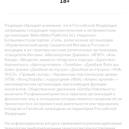
18+
Редакция обращает внимание, что в Российской Федерации
запрещены следующие террористические и экстремистские
организации: Meta (Meta Platforms Inc), Национал-
Большевистская партия, «Сеть», религиозная организация
«Управленческий центр Свидетелей Иеговы в России» и
входящие в ее структуру местные религиозные организации,
«Свидетели Иеговы», «Мизантропик Дивижн», «ИГИЛ», «Аль-
Каида», «Меджлис крымско-татарского народа», «Братство»
Корчинского, «Артподготовка», «Талибан», «Джабхат Фатх аш-
Шам» (ранее «Джабхат ан-Нусра», «Джебхат ан-Нусра»), «УНА-
УНСО», «Правый сектор», «Украинская повстанческая армия»
(УПА). «Фонд борьбы с коррупцией» (ФБК), «Альянс врачей» —
некоммерческие организации, выполняющие функции
иноагентов. Общественное движение «Штабы Навального»
включено Росфинмониторингом в перечень организаций и
физических лиц, в отношении которых имеются сведения об их
причастности к экстремистской деятельности или терроризму.
Instagram и Facebook запрещены на территории Российской
Федерации.
На информационном ресурсе применяются рекомендательные
технологии (информационные технологии предоставления