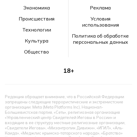
Экономика
Реклама
Происшествия
Условия
использования
Технологии
Политика об обработке
Культура
персональных данных
Общество
18+
Редакция обращает внимание, что в Российской Федерации
запрещены следующие террористические и экстремистские
организации: Meta (Meta Platforms Inc), Национал-
Большевистская партия, «Сеть», религиозная организация
«Управленческий центр Свидетелей Иеговы в России» и
входящие в ее структуру местные религиозные организации,
«Свидетели Иеговы», «Мизантропик Дивижн», «ИГИЛ», «Аль-
Каида», «Меджлис крымско-татарского народа», «Братство»