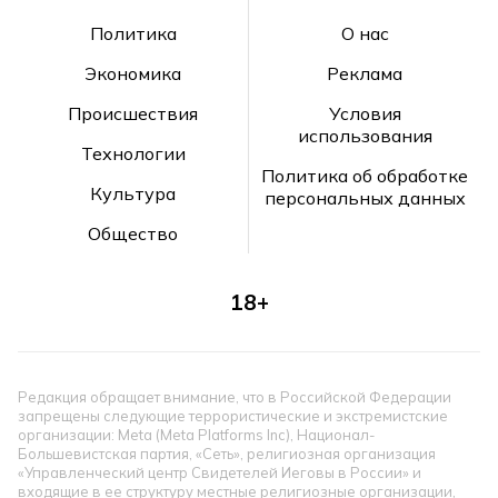
Политика
О нас
Экономика
Реклама
Происшествия
Условия
использования
Технологии
Политика об обработке
Культура
персональных данных
Общество
18+
Редакция обращает внимание, что в Российской Федерации
запрещены следующие террористические и экстремистские
организации: Meta (Meta Platforms Inc), Национал-
Большевистская партия, «Сеть», религиозная организация
«Управленческий центр Свидетелей Иеговы в России» и
входящие в ее структуру местные религиозные организации,