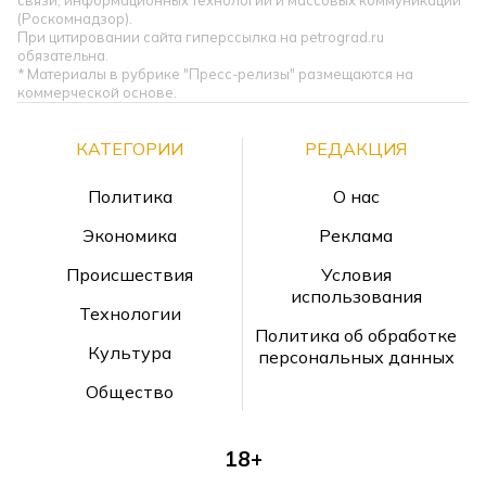
связи, информационных технологий и массовых коммуникаций
(Роскомнадзор).
При цитировании сайта гиперссылка на petrograd.ru
обязательна.
* Материалы в рубрике "Пресс-релизы" размещаются на
коммерческой основе.
КАТЕГОРИИ
РЕДАКЦИЯ
Политика
О нас
Экономика
Реклама
Происшествия
Условия
использования
Технологии
Политика об обработке
Культура
персональных данных
Общество
18+