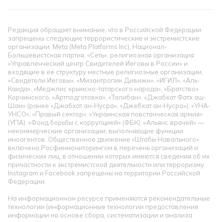
Редакция обращает внимание, что в Российской Федерации
запрещены следующие террористические и экстремистские
организации: Meta (Meta Platforms Inc), Национал-
Большевистская партия, «Сеть», религиозная организация
«Управленческий центр Свидетелей Иеговы в России» и
входящие в ее структуру местные религиозные организации,
«Свидетели Иеговы», «Мизантропик Дивижн», «ИГИЛ», «Аль-
Каида», «Меджлис крымско-татарского народа», «Братство»
Корчинского, «Артподготовка», «Талибан», «Джабхат Фатх аш-
Шам» (ранее «Джабхат ан-Нусра», «Джебхат ан-Нусра»), «УНА-
УНСО», «Правый сектор», «Украинская повстанческая армия»
(УПА). «Фонд борьбы с коррупцией» (ФБК), «Альянс врачей» —
некоммерческие организации, выполняющие функции
иноагентов. Общественное движение «Штабы Навального»
включено Росфинмониторингом в перечень организаций и
физических лиц, в отношении которых имеются сведения об их
причастности к экстремистской деятельности или терроризму.
Instagram и Facebook запрещены на территории Российской
Федерации.
На информационном ресурсе применяются рекомендательные
технологии (информационные технологии предоставления
информации на основе сбора, систематизации и анализа