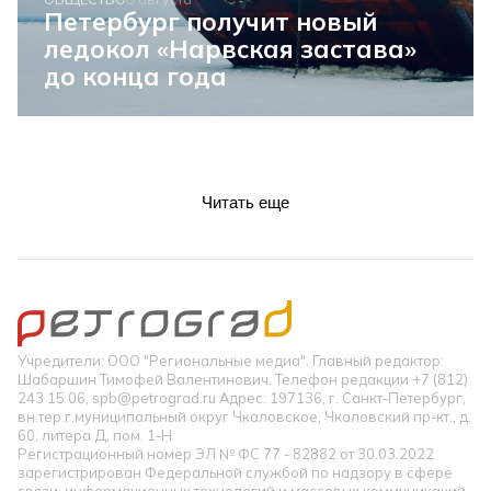
Петербург получит новый
ледокол «Нарвская застава»
до конца года
Читать еще
Учредители: ООО "Региональные медиа". Главный редактор:
Шабаршин Тимофей Валентинович. Телефон редакции +7 (812)
243 15 06, spb@petrograd.ru Адрес: 197136, г. Санкт-Петербург,
вн.тер.г.муниципальный округ Чкаловское, Чкаловский пр-кт., д.
60, литера Д, пом. 1-Н
Регистрационный номер ЭЛ № ФС 77 - 82882 от 30.03.2022
зарегистрирован Федеральной службой по надзору в сфере