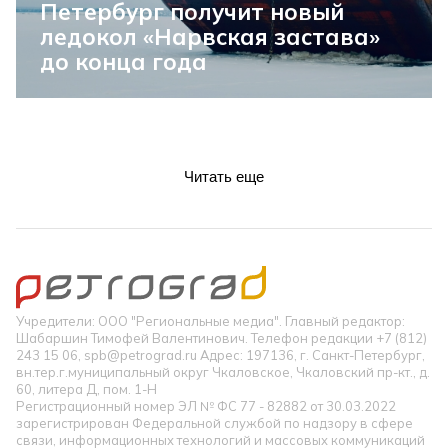
Петербург получит новый
ледокол «Нарвская застава»
до конца года
Читать еще
Учредители: ООО "Региональные медиа". Главный редактор:
Шабаршин Тимофей Валентинович. Телефон редакции +7 (812)
243 15 06, spb@petrograd.ru Адрес: 197136, г. Санкт-Петербург,
вн.тер.г.муниципальный округ Чкаловское, Чкаловский пр-кт., д.
60, литера Д, пом. 1-Н
Регистрационный номер ЭЛ № ФС 77 - 82882 от 30.03.2022
зарегистрирован Федеральной службой по надзору в сфере
связи, информационных технологий и массовых коммуникаций