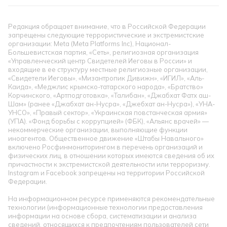
Редакция обращает внимание, что в Российской Федерации
запрещены следующие террористические и экстремистские
организации: Meta (Meta Platforms Inc), Национал-
Большевистская партия, «Сеть», религиозная организация
«Управленческий центр Свидетелей Иеговы в России» и
входящие в ее структуру местные религиозные организации,
«Свидетели Иеговы», «Мизантропик Дивижн», «ИГИЛ», «Аль-
Каида», «Меджлис крымско-татарского народа», «Братство»
Корчинского, «Артподготовка», «Талибан», «Джабхат Фатх аш-
Шам» (ранее «Джабхат ан-Нусра», «Джебхат ан-Нусра»), «УНА-
УНСО», «Правый сектор», «Украинская повстанческая армия»
(УПА). «Фонд борьбы с коррупцией» (ФБК), «Альянс врачей» —
некоммерческие организации, выполняющие функции
иноагентов. Общественное движение «Штабы Навального»
включено Росфинмониторингом в перечень организаций и
физических лиц, в отношении которых имеются сведения об их
причастности к экстремистской деятельности или терроризму.
Instagram и Facebook запрещены на территории Российской
Федерации.
На информационном ресурсе применяются рекомендательные
технологии (информационные технологии предоставления
информации на основе сбора, систематизации и анализа
сведений, относящихся к предпочтениям пользователей сети