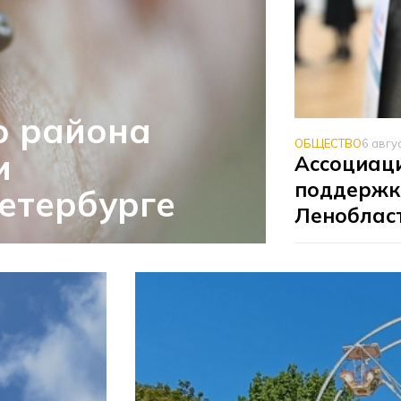
о района
ОБЩЕСТВО
6 авгу
и
Ассоциаци
поддержк
етербурге
Леноблас