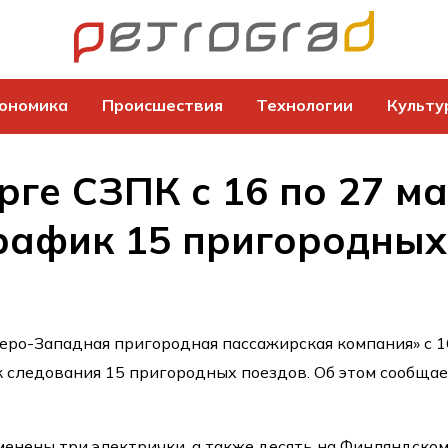
ономика
Происшествия
Технологии
Культу
рге СЗПК с 16 по 27 м
рафик 15 пригородных
еро-Западная пригородная пассажирская компания» с 1
к следования 15 пригородных поездов. Об этом сообща
тменены три электрички, а также десять на Финляндско