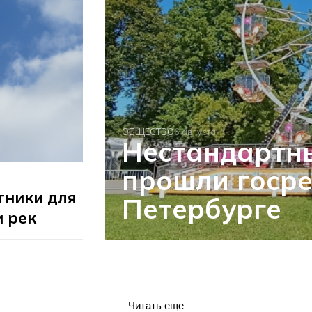
ОБЩЕСТВО
6 августа
Нестандартн
прошли госре
тники для
Петербурге
и рек
Читать еще