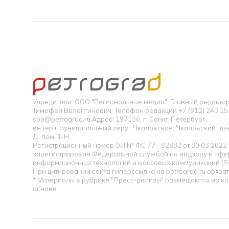
Учредители: ООО "Региональные медиа". Главный редакт
Тимофей Валентинович. Телефон редакции +7 (812) 243 15 
spb@petrograd.ru Адрес: 197136, г. Санкт-Петербург,
вн.тер.г.муниципальный округ Чкаловское, Чкаловский пр-кт
Д, пом. 1-Н
Регистрационный номер ЭЛ № ФС 77 - 82882 от 30.03.2022
зарегистрирован Федеральной службой по надзору в сфер
информационных технологий и массовых коммуникаций (Р
При цитировании сайта гиперссылка на petrograd.ru обязат
* Материалы в рубрике "Пресс-релизы" размещаются на к
основе.