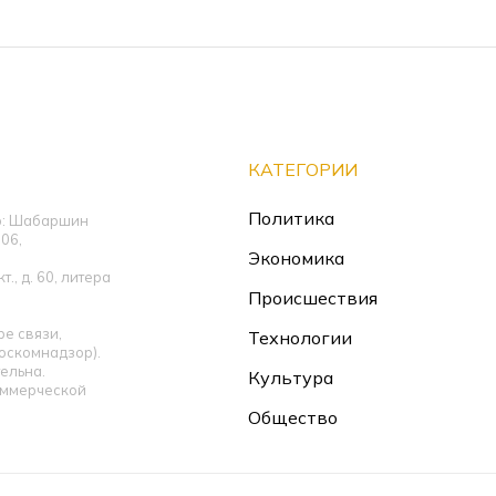
КАТЕГОРИИ
Политика
ор: Шабаршин
06,
Экономика
., д. 60, литера
Происшествия
е связи,
Технологии
оскомнадзор).
ельна.
Культура
оммерческой
Общество