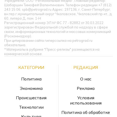
Учредители: ООО "Региональные медиа". Главный редактор:
Шабаршин Тимофей Валентинович. Телефон редакции +7 (812)
243 15 06, spb@petrograd.ru Адрес: 197136, г. Санкт-Петербург,
вн.тер.г.муниципальный округ Чкаловское, Чкаловский пр-кт., д.
60, литера Д, пом. 1-Н
Регистрационный номер ЭЛ № ФС 77 - 82882 от 30.03.2022
зарегистрирован Федеральной службой по надзору в сфере
связи, информационных технологий и массовых коммуникаций
(Роскомнадзор).
При цитировании сайта гиперссылка на petrograd.ru
обязательна.
* Материалы в рубрике "Пресс-релизы" размещаются на
коммерческой основе.
КАТЕГОРИИ
РЕДАКЦИЯ
Политика
О нас
Экономика
Реклама
Происшествия
Условия
использования
Технологии
Политика об обработке
Культура