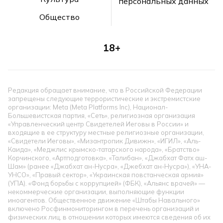
персональных данных
Общество
18+
Редакция обращает внимание, что в Российской Федерации
запрещены следующие террористические и экстремистские
организации: Meta (Meta Platforms Inc), Национал-
Большевистская партия, «Сеть», религиозная организация
«Управленческий центр Свидетелей Иеговы в России» и
входящие в ее структуру местные религиозные организации,
«Свидетели Иеговы», «Мизантропик Дивижн», «ИГИЛ», «Аль-
Каида», «Меджлис крымско-татарского народа», «Братство»
Корчинского, «Артподготовка», «Талибан», «Джабхат Фатх аш-
Шам» (ранее «Джабхат ан-Нусра», «Джебхат ан-Нусра»), «УНА-
УНСО», «Правый сектор», «Украинская повстанческая армия»
(УПА). «Фонд борьбы с коррупцией» (ФБК), «Альянс врачей» —
некоммерческие организации, выполняющие функции
иноагентов. Общественное движение «Штабы Навального»
включено Росфинмониторингом в перечень организаций и
физических лиц, в отношении которых имеются сведения об их