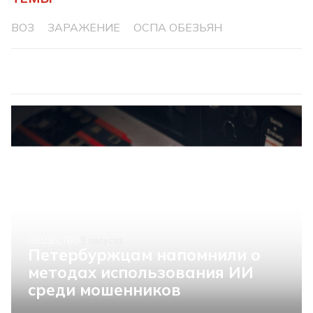
ВОЗ
ЗАРАЖЕНИЕ
ОСПА ОБЕЗЬЯН
ОБЩЕСТВО
9 августа
Петербуржцам напомнили о
методах использования ИИ
среди мошенников