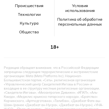
Происшествия
Условия
использования
Технологии
Политика об обработке
Культура
персональных данных
Общество
18+
Редакция обращает внимание, что в Российской Федерации
запрещены следующие террористические и экстремистские
организации: Meta (Meta Platforms Inc), Национал-
Большевистская партия, «Сеть», религиозная организация
«Управленческий центр Свидетелей Иеговы в России» и
входящие в ее структуру местные религиозные организации,
«Свидетели Иеговы», «Мизантропик Дивижн», «ИГИЛ», «Аль-
Каида», «Меджлис крымско-татарского народа», «Братство»
Корчинского, «Артподготовка», «Талибан», «Джабхат Фатх аш-
Шам» (ранее «Джабхат ан-Нусра», «Джебхат ан-Нусра»), «УНА-