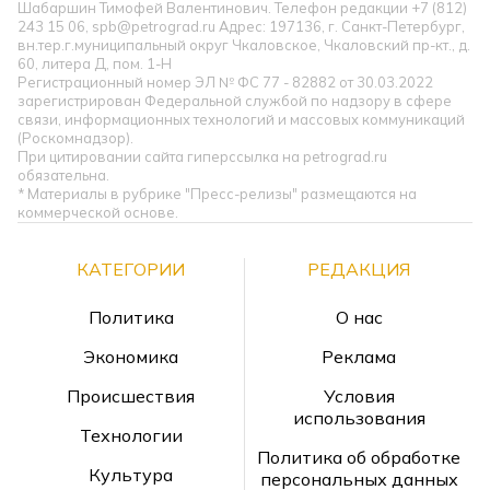
Шабаршин Тимофей Валентинович. Телефон редакции +7 (812)
243 15 06, spb@petrograd.ru Адрес: 197136, г. Санкт-Петербург,
вн.тер.г.муниципальный округ Чкаловское, Чкаловский пр-кт., д.
60, литера Д, пом. 1-Н
Регистрационный номер ЭЛ № ФС 77 - 82882 от 30.03.2022
зарегистрирован Федеральной службой по надзору в сфере
связи, информационных технологий и массовых коммуникаций
(Роскомнадзор).
При цитировании сайта гиперссылка на petrograd.ru
обязательна.
* Материалы в рубрике "Пресс-релизы" размещаются на
коммерческой основе.
КАТЕГОРИИ
РЕДАКЦИЯ
Политика
О нас
Экономика
Реклама
Происшествия
Условия
использования
Технологии
Политика об обработке
Культура
персональных данных