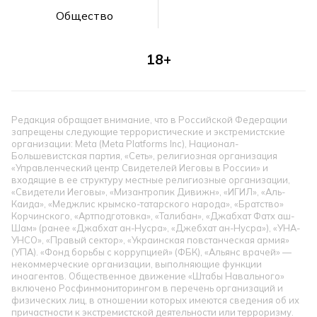
Общество
18+
Редакция обращает внимание, что в Российской Федерации
запрещены следующие террористические и экстремистские
организации: Meta (Meta Platforms Inc), Национал-
Большевистская партия, «Сеть», религиозная организация
«Управленческий центр Свидетелей Иеговы в России» и
входящие в ее структуру местные религиозные организации,
«Свидетели Иеговы», «Мизантропик Дивижн», «ИГИЛ», «Аль-
Каида», «Меджлис крымско-татарского народа», «Братство»
Корчинского, «Артподготовка», «Талибан», «Джабхат Фатх аш-
Шам» (ранее «Джабхат ан-Нусра», «Джебхат ан-Нусра»), «УНА-
УНСО», «Правый сектор», «Украинская повстанческая армия»
(УПА). «Фонд борьбы с коррупцией» (ФБК), «Альянс врачей» —
некоммерческие организации, выполняющие функции
иноагентов. Общественное движение «Штабы Навального»
включено Росфинмониторингом в перечень организаций и
физических лиц, в отношении которых имеются сведения об их
причастности к экстремистской деятельности или терроризму.