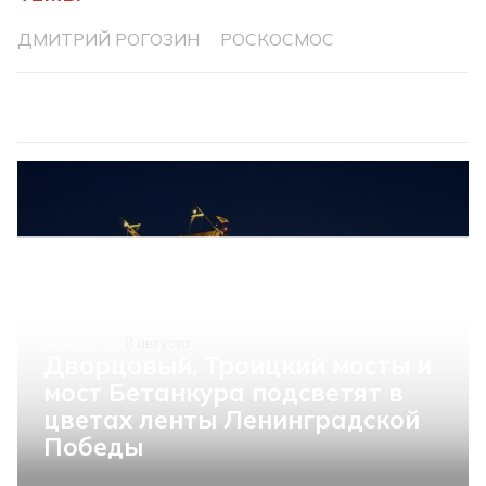
ДМИТРИЙ РОГОЗИН
РОСКОСМОС
ОБЩЕСТВО
8 августа
Дворцовый, Троицкий мосты и
мост Бетанкура подсветят в
цветах ленты Ленинградской
Победы