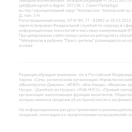
Тимофей Валентинович. Телефон редакции +7 (812) 243 15 
spb@petrograd.ru Адрес: 197136, г. Санкт-Петербург,
вн.тер.г.муниципальный округ Чкаловское, Чкаловский пр-кт
Д, пом. 1-Н
Регистрационный номер ЭЛ № ФС 77 - 82882 от 30.03.2022
зарегистрирован Федеральной службой по надзору в сфер
информационных технологий и массовых коммуникаций (Р
При цитировании сайта гиперссылка на petrograd.ru обязат
* Материалы в рубрике "Пресс-релизы" размещаются на к
основе.
Редакция обращает внимание, что в Российской Федерации
партия, «Сеть», религиозная организация «Управленческий
«Мизантропик Дивижн», «ИГИЛ», «Аль-Каида», «Меджлис кр
Нусра», «Джебхат ан-Нусра»), «УНА-УНСО», «Правый сектор
организации, выполняющие функции иноагентов. Обществ
которых имеются сведения об их причастности к экстремис
На информационном ресурсе применяются рекомендательн
сведений, относящихся к предпочтениям пользователей се