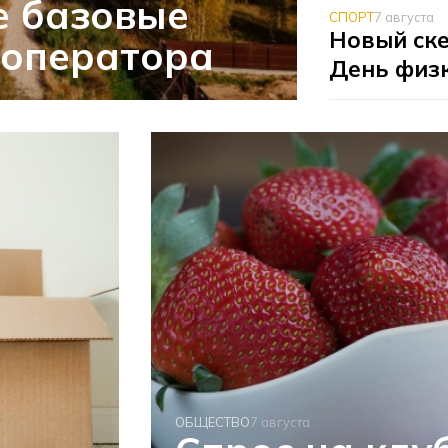
е базовые
СПОРТ
7 августа
Новый ске
 оператора
День физ
ОБЩЕСТВО
7 августа