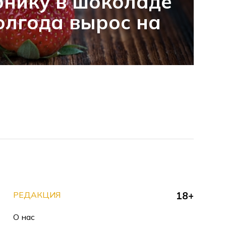
бнику в шоколаде
полгода вырос на
РЕДАКЦИЯ
18+
О нас