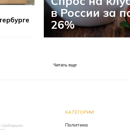
Спрос на клу
в России за 
тербурге
26%
Читать еще
КАТЕГОРИИ
Политика
ор: Шабаршин