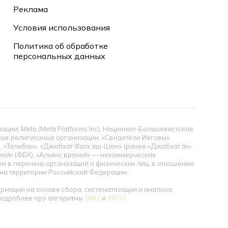
Реклама
Условия использования
Политика об обработке
персональных данных
ии: Meta (Meta Platforms Inc), Национал-Большевистская
тные религиозные организации, «Свидетели Иеговы»,
», «Талибан», «Джабхат Фатх аш-Шам» (ранее «Джабхат ан-
цией» (ФБК), «Альянс врачей» — некоммерческие
 в перечень организаций и физических лиц, в отношении
ы на территории Российской Федерации.
мации на основе сбора, систематизации и анализа
 Подробнее про алгоритмы
SMI2
и
INFOX