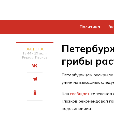
Политика
Эк
Петербурж
ОБЩЕСТВО
19:44 - 29 июля
грибы рас
Кирилл Иванов
Петербуржцам раскрыли г
ужин на выходных следу
Как
сообщает
телеканал 
Глазков рекомендовал го
подосиновики.