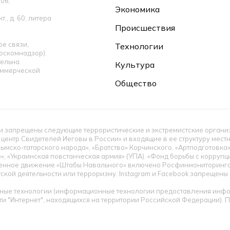
06,
Экономика
., д. 60, литера
Происшествия
е связи,
Технологии
оскомнадзор).
ельна.
Культура
оммерческой
Общество
 запрещены следующие террористические и экстремистские организац
 центр Свидетелей Иеговы в России» и входящие в ее структуру мес
ымско-татарского народа», «Братство» Корчинского, «Артподготовка
», «Украинская повстанческая армия» (УПА). «Фонд борьбы с корруп
енное движение «Штабы Навального» включено Росфинмониторингом
тской деятельности или терроризму. Instagram и Facebook запрещен
ые технологии (информационные технологии предоставления инфор
ти "Интернет", находящихся на территории Российской Федерации).