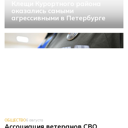
Клещи Курортного района
оказались самыми
агрессивными в Петербурге
ОБЩЕСТВО
6 августа
Ассоциация ветеранов СВО