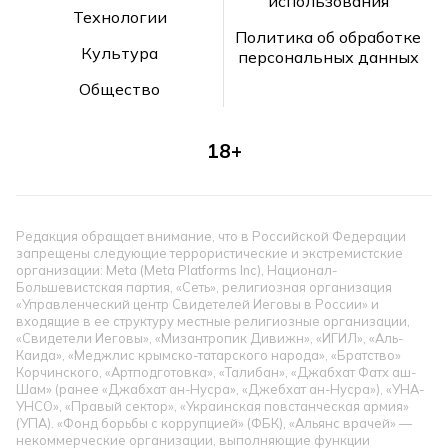
использования
Технологии
Политика об обработке
Культура
персональных данных
Общество
18+
Редакция обращает внимание, что в Российской Федерации
запрещены следующие террористические и экстремистские
организации: Meta (Meta Platforms Inc), Национал-
Большевистская партия, «Сеть», религиозная организация
«Управленческий центр Свидетелей Иеговы в России» и
входящие в ее структуру местные религиозные организации,
«Свидетели Иеговы», «Мизантропик Дивижн», «ИГИЛ», «Аль-
Каида», «Меджлис крымско-татарского народа», «Братство»
Корчинского, «Артподготовка», «Талибан», «Джабхат Фатх аш-
Шам» (ранее «Джабхат ан-Нусра», «Джебхат ан-Нусра»), «УНА-
УНСО», «Правый сектор», «Украинская повстанческая армия»
(УПА). «Фонд борьбы с коррупцией» (ФБК), «Альянс врачей» —
некоммерческие организации, выполняющие функции