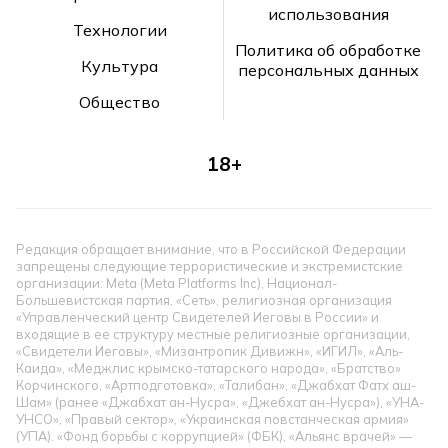
использования
Технологии
Политика об обработке
Культура
персональных данных
Общество
18+
Редакция обращает внимание, что в Российской Федерации
запрещены следующие террористические и экстремистские
организации: Meta (Meta Platforms Inc), Национал-
Большевистская партия, «Сеть», религиозная организация
«Управленческий центр Свидетелей Иеговы в России» и
входящие в ее структуру местные религиозные организации,
«Свидетели Иеговы», «Мизантропик Дивижн», «ИГИЛ», «Аль-
Каида», «Меджлис крымско-татарского народа», «Братство»
Корчинского, «Артподготовка», «Талибан», «Джабхат Фатх аш-
Шам» (ранее «Джабхат ан-Нусра», «Джебхат ан-Нусра»), «УНА-
УНСО», «Правый сектор», «Украинская повстанческая армия»
(УПА). «Фонд борьбы с коррупцией» (ФБК), «Альянс врачей» —