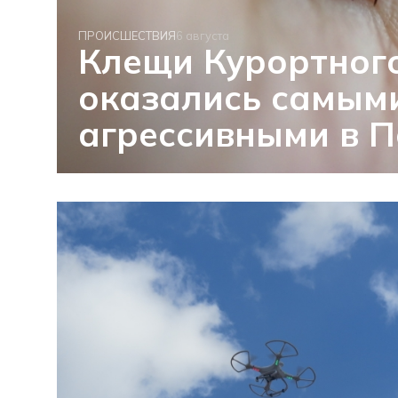
ПРОИСШЕСТВИЯ
6 августа
Клещи Курортног
оказались самым
агрессивными в П