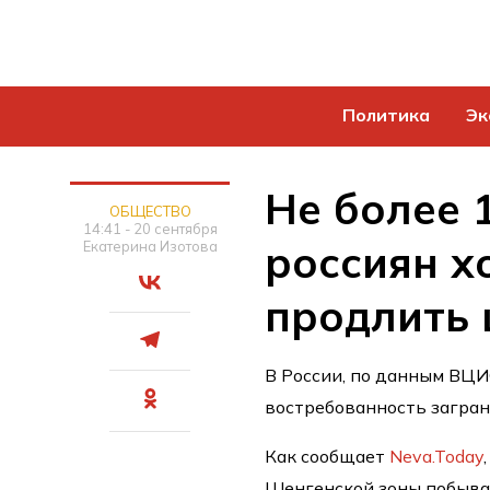
Политика
Эк
Не более
ОБЩЕСТВО
14:41 - 20 сентября
россиян х
Екатерина Изотова
продлить 
В России, по данным ВЦИ
востребованность загран
Как сообщает
Neva.Today
Шенгенской зоны побывал