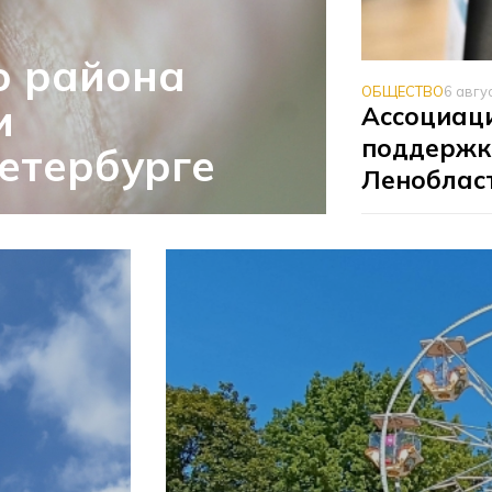
о района
ОБЩЕСТВО
6 авгу
и
Ассоциаци
поддержк
етербурге
Леноблас