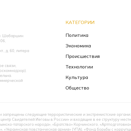
КАТЕГОРИИ
Политика
ор: Шабаршин
06,
Экономика
., д. 60, литера
Происшествия
е связи,
Технологии
оскомнадзор).
ельна.
Культура
оммерческой
Общество
 запрещены следующие террористические и экстремистские организац
 центр Свидетелей Иеговы в России» и входящие в ее структуру мес
ымско-татарского народа», «Братство» Корчинского, «Артподготовка
», «Украинская повстанческая армия» (УПА). «Фонд борьбы с корруп