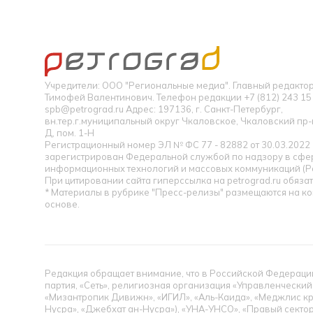
Учредители: ООО "Региональные медиа". Главный редакт
Тимофей Валентинович. Телефон редакции +7 (812) 243 15 
spb@petrograd.ru Адрес: 197136, г. Санкт-Петербург,
вн.тер.г.муниципальный округ Чкаловское, Чкаловский пр-кт
Д, пом. 1-Н
Регистрационный номер ЭЛ № ФС 77 - 82882 от 30.03.2022
зарегистрирован Федеральной службой по надзору в сфер
информационных технологий и массовых коммуникаций (Р
При цитировании сайта гиперссылка на petrograd.ru обязат
* Материалы в рубрике "Пресс-релизы" размещаются на к
основе.
Редакция обращает внимание, что в Российской Федерации
партия, «Сеть», религиозная организация «Управленческий
«Мизантропик Дивижн», «ИГИЛ», «Аль-Каида», «Меджлис кр
Нусра», «Джебхат ан-Нусра»), «УНА-УНСО», «Правый сектор