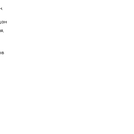
н.
дан
я,
ов