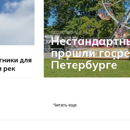
ОБЩЕСТВО
6 августа
Нестандартн
прошли госре
тники для
Петербурге
и рек
Читать еще