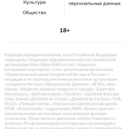
Культура
персональных данных
Общество
18+
Редакция обращает внимание, что в Российской Федерации
запрещены следующие террористические и экстремистские
организации: Meta (Meta Platforms Inc), Национал-
Большевистская партия, «Сеть», религиозная организация
«Управленческий центр Свидетелей Иеговы в России» и
входящие в ее структуру местные религиозные организации,
«Свидетели Иеговы», «Мизантропик Дивижн», «ИГИЛ», «Аль-
Каида», «Меджлис крымско-татарского народа», «Братство»
Корчинского, «Артподготовка», «Талибан», «Джабхат Фатх аш-
Шам» (ранее «Джабхат ан-Нусра», «Джебхат ан-Нусра»), «УНА-
УНСО», «Правый сектор», «Украинская повстанческая армия»
(УПА). «Фонд борьбы с коррупцией» (ФБК), «Альянс врачей» —
некоммерческие организации, выполняющие функции
иноагентов. Общественное движение «Штабы Навального»
включено Росфинмониторингом в перечень организаций и
физических лиц, в отношении которых имеются сведения об их