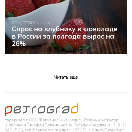
ОБЩЕСТВО
7 августа
Спрос на клубнику в шоколаде
в России за полгода вырос на
26%
Читать еще
Учредители: ООО "Региональные медиа". Главный редактор:
Шабаршин Тимофей Валентинович. Телефон редакции +7 (812)
243 15 06, spb@petrograd.ru Адрес: 197136, г. Санкт-Петербург,