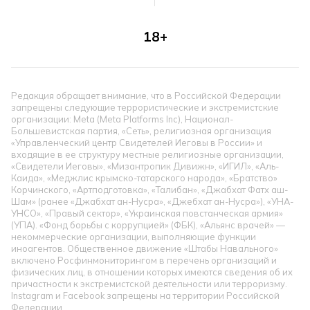
18+
Редакция обращает внимание, что в Российской Федерации
запрещены следующие террористические и экстремистские
организации: Meta (Meta Platforms Inc), Национал-
Большевистская партия, «Сеть», религиозная организация
«Управленческий центр Свидетелей Иеговы в России» и
входящие в ее структуру местные религиозные организации,
«Свидетели Иеговы», «Мизантропик Дивижн», «ИГИЛ», «Аль-
Каида», «Меджлис крымско-татарского народа», «Братство»
Корчинского, «Артподготовка», «Талибан», «Джабхат Фатх аш-
Шам» (ранее «Джабхат ан-Нусра», «Джебхат ан-Нусра»), «УНА-
УНСО», «Правый сектор», «Украинская повстанческая армия»
(УПА). «Фонд борьбы с коррупцией» (ФБК), «Альянс врачей» —
некоммерческие организации, выполняющие функции
иноагентов. Общественное движение «Штабы Навального»
включено Росфинмониторингом в перечень организаций и
физических лиц, в отношении которых имеются сведения об их
причастности к экстремистской деятельности или терроризму.
Instagram и Facebook запрещены на территории Российской
Федерации.