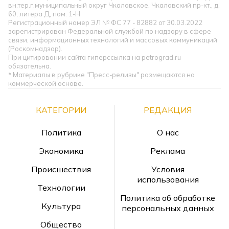
вн.тер.г.муниципальный округ Чкаловское, Чкаловский пр-кт., д.
60, литера Д, пом. 1-Н
Регистрационный номер ЭЛ № ФС 77 - 82882 от 30.03.2022
зарегистрирован Федеральной службой по надзору в сфере
связи, информационных технологий и массовых коммуникаций
(Роскомнадзор).
При цитировании сайта гиперссылка на petrograd.ru
обязательна.
* Материалы в рубрике "Пресс-релизы" размещаются на
коммерческой основе.
КАТЕГОРИИ
РЕДАКЦИЯ
Политика
О нас
Экономика
Реклама
Происшествия
Условия
использования
Технологии
Политика об обработке
Культура
персональных данных
Общество