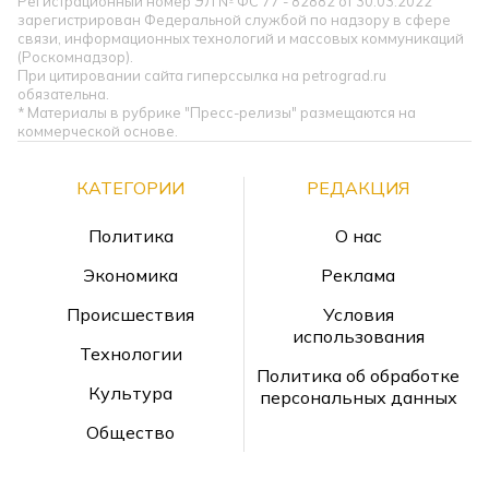
Регистрационный номер ЭЛ № ФС 77 - 82882 от 30.03.2022
зарегистрирован Федеральной службой по надзору в сфере
связи, информационных технологий и массовых коммуникаций
(Роскомнадзор).
При цитировании сайта гиперссылка на petrograd.ru
обязательна.
* Материалы в рубрике "Пресс-релизы" размещаются на
коммерческой основе.
КАТЕГОРИИ
РЕДАКЦИЯ
Политика
О нас
Экономика
Реклама
Происшествия
Условия
использования
Технологии
Политика об обработке
Культура
персональных данных
Общество