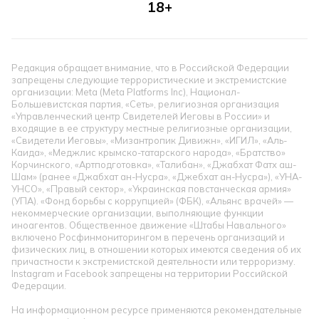
18+
Редакция обращает внимание, что в Российской Федерации
запрещены следующие террористические и экстремистские
организации: Meta (Meta Platforms Inc), Национал-
Большевистская партия, «Сеть», религиозная организация
«Управленческий центр Свидетелей Иеговы в России» и
входящие в ее структуру местные религиозные организации,
«Свидетели Иеговы», «Мизантропик Дивижн», «ИГИЛ», «Аль-
Каида», «Меджлис крымско-татарского народа», «Братство»
Корчинского, «Артподготовка», «Талибан», «Джабхат Фатх аш-
Шам» (ранее «Джабхат ан-Нусра», «Джебхат ан-Нусра»), «УНА-
УНСО», «Правый сектор», «Украинская повстанческая армия»
(УПА). «Фонд борьбы с коррупцией» (ФБК), «Альянс врачей» —
некоммерческие организации, выполняющие функции
иноагентов. Общественное движение «Штабы Навального»
включено Росфинмониторингом в перечень организаций и
физических лиц, в отношении которых имеются сведения об их
причастности к экстремистской деятельности или терроризму.
Instagram и Facebook запрещены на территории Российской
Федерации.
На информационном ресурсе применяются рекомендательные