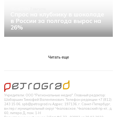
ОБЩЕСТВО
7 августа
Спрос на клубнику в шоколаде
в России за полгода вырос на
26%
Читать еще
Учредители: ООО "Региональные медиа". Главный редактор:
Шабаршин Тимофей Валентинович. Телефон редакции +7 (812)
243 15 06, spb@petrograd.ru Адрес: 197136, г. Санкт-Петербург,
вн.тер.г.муниципальный округ Чкаловское, Чкаловский пр-кт., д.
60, литера Д, пом. 1-Н