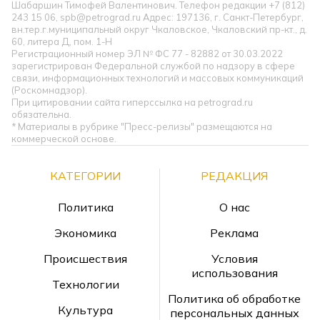
Шабаршин Тимофей Валентинович. Телефон редакции +7 (812)
243 15 06, spb@petrograd.ru Адрес: 197136, г. Санкт-Петербург,
вн.тер.г.муниципальный округ Чкаловское, Чкаловский пр-кт., д.
60, литера Д, пом. 1-Н
Регистрационный номер ЭЛ № ФС 77 - 82882 от 30.03.2022
зарегистрирован Федеральной службой по надзору в сфере
связи, информационных технологий и массовых коммуникаций
(Роскомнадзор).
При цитировании сайта гиперссылка на petrograd.ru
обязательна.
* Материалы в рубрике "Пресс-релизы" размещаются на
коммерческой основе.
КАТЕГОРИИ
РЕДАКЦИЯ
Политика
О нас
Экономика
Реклама
Происшествия
Условия
использования
Технологии
Политика об обработке
Культура
персональных данных