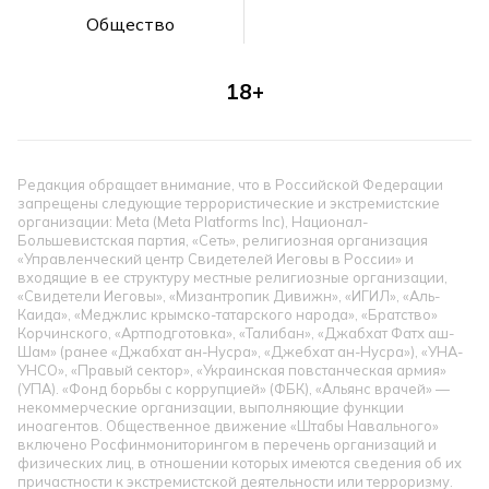
Общество
18+
Редакция обращает внимание, что в Российской Федерации
запрещены следующие террористические и экстремистские
организации: Meta (Meta Platforms Inc), Национал-
Большевистская партия, «Сеть», религиозная организация
«Управленческий центр Свидетелей Иеговы в России» и
входящие в ее структуру местные религиозные организации,
«Свидетели Иеговы», «Мизантропик Дивижн», «ИГИЛ», «Аль-
Каида», «Меджлис крымско-татарского народа», «Братство»
Корчинского, «Артподготовка», «Талибан», «Джабхат Фатх аш-
Шам» (ранее «Джабхат ан-Нусра», «Джебхат ан-Нусра»), «УНА-
УНСО», «Правый сектор», «Украинская повстанческая армия»
(УПА). «Фонд борьбы с коррупцией» (ФБК), «Альянс врачей» —
некоммерческие организации, выполняющие функции
иноагентов. Общественное движение «Штабы Навального»
включено Росфинмониторингом в перечень организаций и
физических лиц, в отношении которых имеются сведения об их
причастности к экстремистской деятельности или терроризму.