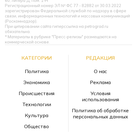
60, литера Д, пом. 1-Н
Регистрационный номер ЭЛ № ФС 77 - 82882 от 30.03.2022
зарегистрирован Федеральной службой по надзору в сфере
связи, информационных технологий и массовых коммуникаций
(Роскомнадзор).
При цитировании сайта гиперссылка на petrograd.ru
обязательна.
* Материалы в рубрике "Пресс-релизы" размещаются на
коммерческой основе.
КАТЕГОРИИ
РЕДАКЦИЯ
Политика
О нас
Экономика
Реклама
Происшествия
Условия
использования
Технологии
Политика об обработке
Культура
персональных данных
Общество