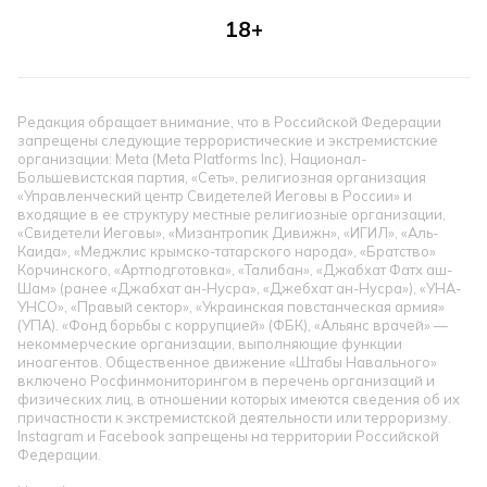
18+
Редакция обращает внимание, что в Российской Федерации
запрещены следующие террористические и экстремистские
организации: Meta (Meta Platforms Inc), Национал-
Большевистская партия, «Сеть», религиозная организация
«Управленческий центр Свидетелей Иеговы в России» и
входящие в ее структуру местные религиозные организации,
«Свидетели Иеговы», «Мизантропик Дивижн», «ИГИЛ», «Аль-
Каида», «Меджлис крымско-татарского народа», «Братство»
Корчинского, «Артподготовка», «Талибан», «Джабхат Фатх аш-
Шам» (ранее «Джабхат ан-Нусра», «Джебхат ан-Нусра»), «УНА-
УНСО», «Правый сектор», «Украинская повстанческая армия»
(УПА). «Фонд борьбы с коррупцией» (ФБК), «Альянс врачей» —
некоммерческие организации, выполняющие функции
иноагентов. Общественное движение «Штабы Навального»
включено Росфинмониторингом в перечень организаций и
физических лиц, в отношении которых имеются сведения об их
причастности к экстремистской деятельности или терроризму.
Instagram и Facebook запрещены на территории Российской
Федерации.