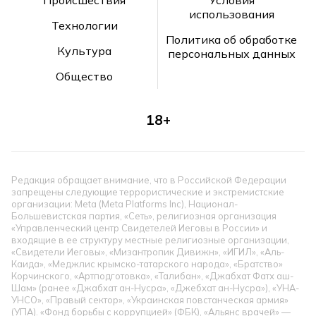
использования
Технологии
Политика об обработке
Культура
персональных данных
Общество
18+
Редакция обращает внимание, что в Российской Федерации
запрещены следующие террористические и экстремистские
организации: Meta (Meta Platforms Inc), Национал-
Большевистская партия, «Сеть», религиозная организация
«Управленческий центр Свидетелей Иеговы в России» и
входящие в ее структуру местные религиозные организации,
«Свидетели Иеговы», «Мизантропик Дивижн», «ИГИЛ», «Аль-
Каида», «Меджлис крымско-татарского народа», «Братство»
Корчинского, «Артподготовка», «Талибан», «Джабхат Фатх аш-
Шам» (ранее «Джабхат ан-Нусра», «Джебхат ан-Нусра»), «УНА-
УНСО», «Правый сектор», «Украинская повстанческая армия»
(УПА). «Фонд борьбы с коррупцией» (ФБК), «Альянс врачей» —