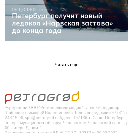
ОБЩЕСТВО
8 августа
Петербург получит новый
ледокол «Нарвская застава»
до конца года
Читать еще
Учредители: ООО "Региональные медиа". Главный редактор:
Шабаршин Тимофей Валентинович. Телефон редакции +7 (812)
243 15 06, spb@petrograd.ru Адрес: 197136, г. Санкт-Петербург,
вн.тер.г.муниципальный округ Чкаловское, Чкаловский пр-кт., д.
60, литера Д, пом. 1-Н
Регистрационный номер ЭЛ № ФС 77 - 82882 от 30.03.2022