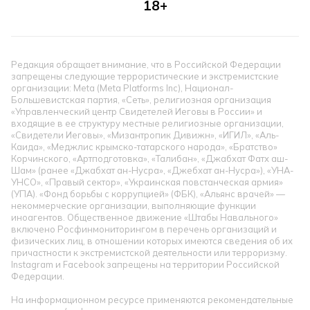
18+
Редакция обращает внимание, что в Российской Федерации
запрещены следующие террористические и экстремистские
организации: Meta (Meta Platforms Inc), Национал-
Большевистская партия, «Сеть», религиозная организация
«Управленческий центр Свидетелей Иеговы в России» и
входящие в ее структуру местные религиозные организации,
«Свидетели Иеговы», «Мизантропик Дивижн», «ИГИЛ», «Аль-
Каида», «Меджлис крымско-татарского народа», «Братство»
Корчинского, «Артподготовка», «Талибан», «Джабхат Фатх аш-
Шам» (ранее «Джабхат ан-Нусра», «Джебхат ан-Нусра»), «УНА-
УНСО», «Правый сектор», «Украинская повстанческая армия»
(УПА). «Фонд борьбы с коррупцией» (ФБК), «Альянс врачей» —
некоммерческие организации, выполняющие функции
иноагентов. Общественное движение «Штабы Навального»
включено Росфинмониторингом в перечень организаций и
физических лиц, в отношении которых имеются сведения об их
причастности к экстремистской деятельности или терроризму.
Instagram и Facebook запрещены на территории Российской
Федерации.
На информационном ресурсе применяются рекомендательные