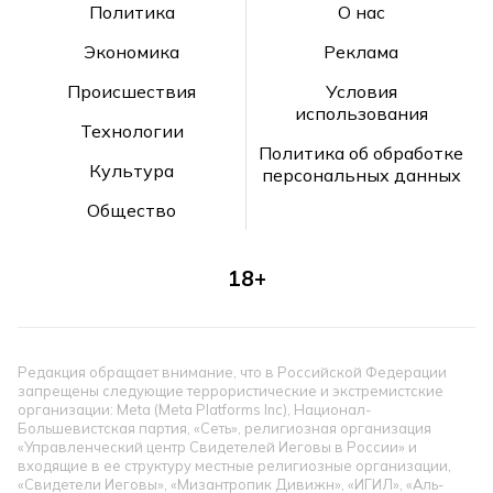
Политика
О нас
Экономика
Реклама
Происшествия
Условия
использования
Технологии
Политика об обработке
Культура
персональных данных
Общество
18+
Редакция обращает внимание, что в Российской Федерации
запрещены следующие террористические и экстремистские
организации: Meta (Meta Platforms Inc), Национал-
Большевистская партия, «Сеть», религиозная организация
«Управленческий центр Свидетелей Иеговы в России» и
входящие в ее структуру местные религиозные организации,
«Свидетели Иеговы», «Мизантропик Дивижн», «ИГИЛ», «Аль-