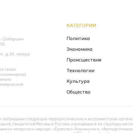
КАТЕГОРИИ
Политика
ор: Шабаршин
06,
Экономика
., д. 60, литера
Происшествия
е связи,
Технологии
оскомнадзор).
ельна.
Культура
оммерческой
Общество
 запрещены следующие террористические и экстремистские организац
 центр Свидетелей Иеговы в России» и входящие в ее структуру мес
ымско-татарского народа», «Братство» Корчинского, «Артподготовка