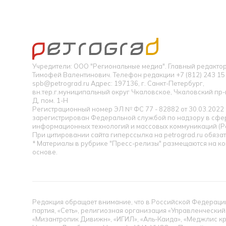
Учредители: ООО "Региональные медиа". Главный редакт
Тимофей Валентинович. Телефон редакции +7 (812) 243 15 
spb@petrograd.ru Адрес: 197136, г. Санкт-Петербург,
вн.тер.г.муниципальный округ Чкаловское, Чкаловский пр-кт
Д, пом. 1-Н
Регистрационный номер ЭЛ № ФС 77 - 82882 от 30.03.2022
зарегистрирован Федеральной службой по надзору в сфер
информационных технологий и массовых коммуникаций (Р
При цитировании сайта гиперссылка на petrograd.ru обязат
* Материалы в рубрике "Пресс-релизы" размещаются на к
основе.
Редакция обращает внимание, что в Российской Федерации
партия, «Сеть», религиозная организация «Управленческий
«Мизантропик Дивижн», «ИГИЛ», «Аль-Каида», «Меджлис кр