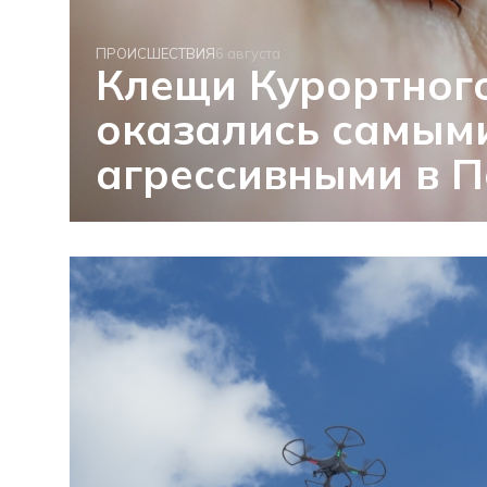
ПРОИСШЕСТВИЯ
6 августа
Клещи Курортног
оказались самым
агрессивными в П