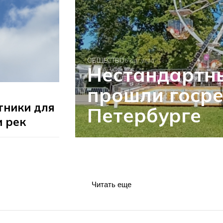
ОБЩЕСТВО
6 августа
Нестандартн
прошли госре
тники для
Петербурге
и рек
Читать еще