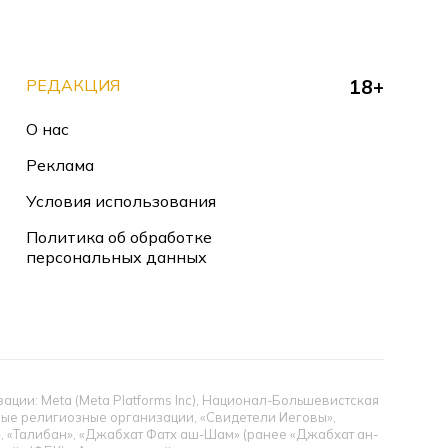
РЕДАКЦИЯ
18+
О нас
Реклама
Условия использования
Политика об обработке
персональных данных
ии: Meta (Meta Platforms Inc), Национал-Большевистская
тные религиозные организации, «Свидетели Иеговы»,
», «Талибан», «Джабхат Фатх аш-Шам» (ранее «Джабхат ан-