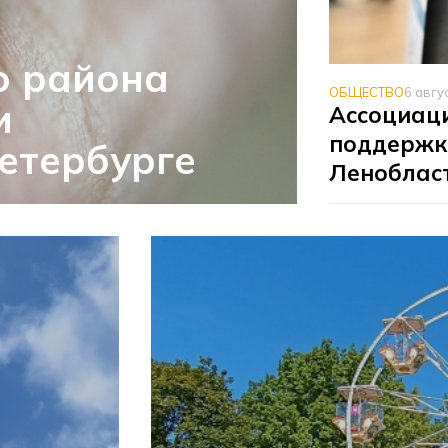
о района
ОБЩЕСТВО
6 авгу
и
Ассоциаци
поддержк
етербурге
Леноблас