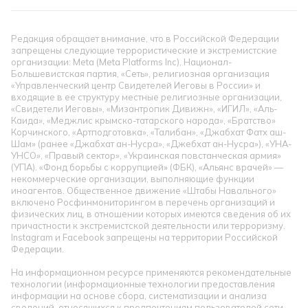
Редакция обращает внимание, что в Российской Федерации
запрещены следующие террористические и экстремистские
организации: Meta (Meta Platforms Inc), Национал-
Большевистская партия, «Сеть», религиозная организация
«Управленческий центр Свидетелей Иеговы в России» и
входящие в ее структуру местные религиозные организации,
«Свидетели Иеговы», «Мизантропик Дивижн», «ИГИЛ», «Аль-
Каида», «Меджлис крымско-татарского народа», «Братство»
Корчинского, «Артподготовка», «Талибан», «Джабхат Фатх аш-
Шам» (ранее «Джабхат ан-Нусра», «Джебхат ан-Нусра»), «УНА-
УНСО», «Правый сектор», «Украинская повстанческая армия»
(УПА). «Фонд борьбы с коррупцией» (ФБК), «Альянс врачей» —
некоммерческие организации, выполняющие функции
иноагентов. Общественное движение «Штабы Навального»
включено Росфинмониторингом в перечень организаций и
физических лиц, в отношении которых имеются сведения об их
причастности к экстремистской деятельности или терроризму.
Instagram и Facebook запрещены на территории Российской
Федерации.
На информационном ресурсе применяются рекомендательные
технологии (информационные технологии предоставления
информации на основе сбора, систематизации и анализа
сведений, относящихся к предпочтениям пользователей сети