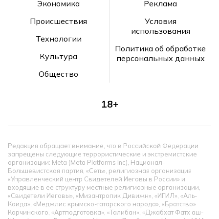
Экономика
Реклама
Происшествия
Условия
использования
Технологии
Политика об обработке
Культура
персональных данных
Общество
18+
Редакция обращает внимание, что в Российской Федерации
запрещены следующие террористические и экстремистские
организации: Meta (Meta Platforms Inc), Национал-
Большевистская партия, «Сеть», религиозная организация
«Управленческий центр Свидетелей Иеговы в России» и
входящие в ее структуру местные религиозные организации,
«Свидетели Иеговы», «Мизантропик Дивижн», «ИГИЛ», «Аль-
Каида», «Меджлис крымско-татарского народа», «Братство»
Корчинского, «Артподготовка», «Талибан», «Джабхат Фатх аш-