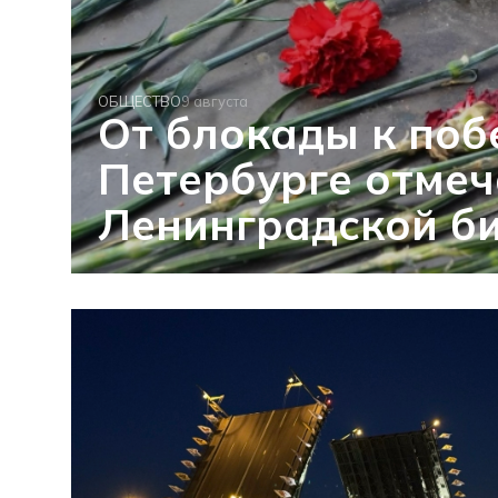
ОБЩЕСТВО
9 августа
От блокады к побе
Петербурге отме
Ленинградской б