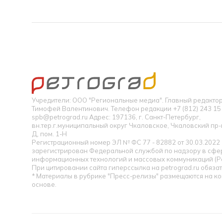
Учредители: ООО "Региональные медиа". Главный редакт
Тимофей Валентинович. Телефон редакции +7 (812) 243 15 
spb@petrograd.ru Адрес: 197136, г. Санкт-Петербург,
вн.тер.г.муниципальный округ Чкаловское, Чкаловский пр-кт
Д, пом. 1-Н
Регистрационный номер ЭЛ № ФС 77 - 82882 от 30.03.2022
зарегистрирован Федеральной службой по надзору в сфер
информационных технологий и массовых коммуникаций (Р
При цитировании сайта гиперссылка на petrograd.ru обязат
* Материалы в рубрике "Пресс-релизы" размещаются на к
основе.