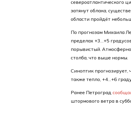
североатлантического ци
затянут облака, существ
области пройдёт небольш
По прогнозам Михаила Ле
пределах +3…+5 градусов
порывистый. Атмосферное
столба, что выше нормы.
Синоптик прогнозирует, ч
также тепло, +4…+6 град
Ранее Петроград
сообща
штормового ветра в субб