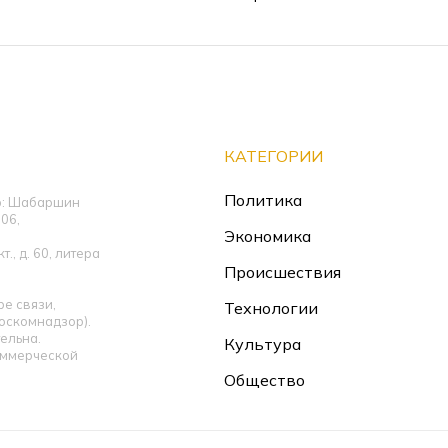
КАТЕГОРИИ
Политика
ор: Шабаршин
06,
Экономика
., д. 60, литера
Происшествия
е связи,
Технологии
оскомнадзор).
ельна.
Культура
оммерческой
Общество