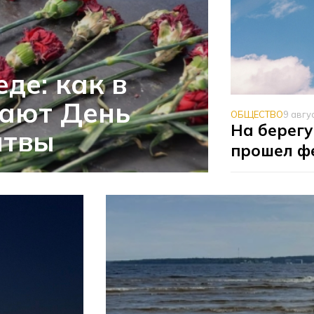
де: как в
чают День
ОБЩЕСТВО
9 авгу
На берегу
итвы
прошел ф