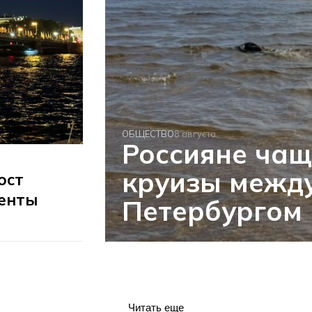
ОБЩЕСТВО
8 августа
Россияне чащ
круизы между
ост
ленты
Петербургом
Читать еще