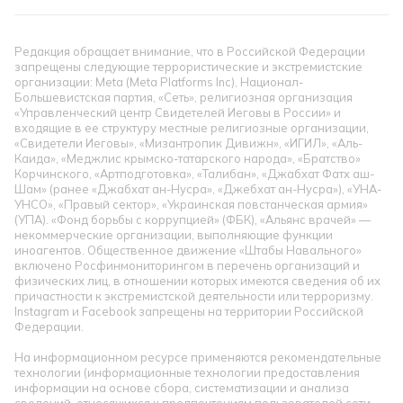
Редакция обращает внимание, что в Российской Федерации
запрещены следующие террористические и экстремистские
организации: Meta (Meta Platforms Inc), Национал-
Большевистская партия, «Сеть», религиозная организация
«Управленческий центр Свидетелей Иеговы в России» и
входящие в ее структуру местные религиозные организации,
«Свидетели Иеговы», «Мизантропик Дивижн», «ИГИЛ», «Аль-
Каида», «Меджлис крымско-татарского народа», «Братство»
Корчинского, «Артподготовка», «Талибан», «Джабхат Фатх аш-
Шам» (ранее «Джабхат ан-Нусра», «Джебхат ан-Нусра»), «УНА-
УНСО», «Правый сектор», «Украинская повстанческая армия»
(УПА). «Фонд борьбы с коррупцией» (ФБК), «Альянс врачей» —
некоммерческие организации, выполняющие функции
иноагентов. Общественное движение «Штабы Навального»
включено Росфинмониторингом в перечень организаций и
физических лиц, в отношении которых имеются сведения об их
причастности к экстремистской деятельности или терроризму.
Instagram и Facebook запрещены на территории Российской
Федерации.
На информационном ресурсе применяются рекомендательные
технологии (информационные технологии предоставления
информации на основе сбора, систематизации и анализа
сведений, относящихся к предпочтениям пользователей сети