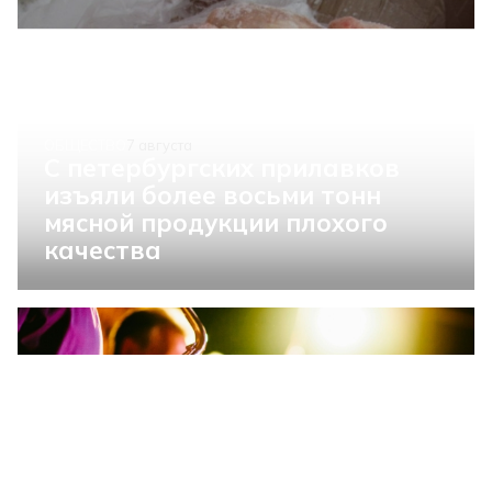
ОБЩЕСТВО
7 августа
С петербургских прилавков
изъяли более восьми тонн
мясной продукции плохого
качества