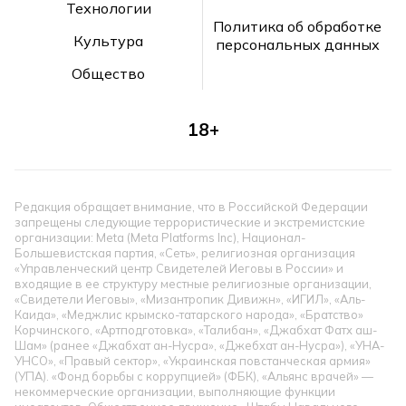
Технологии
Политика об обработке
Культура
персональных данных
Общество
18+
Редакция обращает внимание, что в Российской Федерации
запрещены следующие террористические и экстремистские
организации: Meta (Meta Platforms Inc), Национал-
Большевистская партия, «Сеть», религиозная организация
«Управленческий центр Свидетелей Иеговы в России» и
входящие в ее структуру местные религиозные организации,
«Свидетели Иеговы», «Мизантропик Дивижн», «ИГИЛ», «Аль-
Каида», «Меджлис крымско-татарского народа», «Братство»
Корчинского, «Артподготовка», «Талибан», «Джабхат Фатх аш-
Шам» (ранее «Джабхат ан-Нусра», «Джебхат ан-Нусра»), «УНА-
УНСО», «Правый сектор», «Украинская повстанческая армия»
(УПА). «Фонд борьбы с коррупцией» (ФБК), «Альянс врачей» —
некоммерческие организации, выполняющие функции