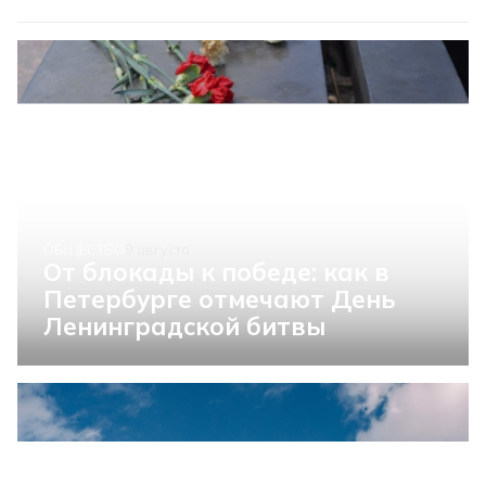
ОБЩЕСТВО
9 августа
От блокады к победе: как в
Петербурге отмечают День
Ленинградской битвы