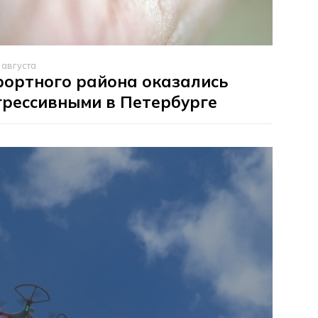
 августа
рортного района оказались
грессивными в Петербурге