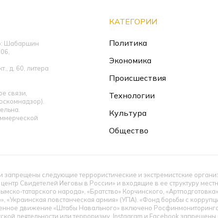
КАТЕГОРИИ
Политика
ор: Шабаршин
06,
Экономика
., д. 60, литера
Происшествия
е связи,
Технологии
оскомнадзор).
ельна.
Культура
оммерческой
Общество
 запрещены следующие террористические и экстремистские организац
 центр Свидетелей Иеговы в России» и входящие в ее структуру мес
ымско-татарского народа», «Братство» Корчинского, «Артподготовка
», «Украинская повстанческая армия» (УПА). «Фонд борьбы с корруп
енное движение «Штабы Навального» включено Росфинмониторингом
тской деятельности или терроризму. Instagram и Facebook запрещен