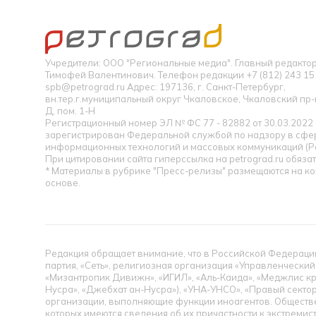
Учредители: ООО "Региональные медиа". Главный редакт
Тимофей Валентинович. Телефон редакции +7 (812) 243 15 
spb@petrograd.ru Адрес: 197136, г. Санкт-Петербург,
вн.тер.г.муниципальный округ Чкаловское, Чкаловский пр-кт
Д, пом. 1-Н
Регистрационный номер ЭЛ № ФС 77 - 82882 от 30.03.2022
зарегистрирован Федеральной службой по надзору в сфер
информационных технологий и массовых коммуникаций (Р
При цитировании сайта гиперссылка на petrograd.ru обязат
* Материалы в рубрике "Пресс-релизы" размещаются на к
основе.
Редакция обращает внимание, что в Российской Федерации
партия, «Сеть», религиозная организация «Управленческий
«Мизантропик Дивижн», «ИГИЛ», «Аль-Каида», «Меджлис кр
Нусра», «Джебхат ан-Нусра»), «УНА-УНСО», «Правый сектор
организации, выполняющие функции иноагентов. Обществ
которых имеются сведения об их причастности к экстремис