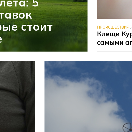
лета: 5
тавок
рые стоит
ПРОИСШЕСТВИЯ
6
Клещи Ку
е
самыми а