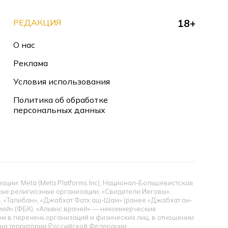
РЕДАКЦИЯ
18+
О нас
Реклама
Условия использования
Политика об обработке
персональных данных
ии: Meta (Meta Platforms Inc), Национал-Большевистская
тные религиозные организации, «Свидетели Иеговы»,
», «Талибан», «Джабхат Фатх аш-Шам» (ранее «Джабхат ан-
цией» (ФБК), «Альянс врачей» — некоммерческие
 в перечень организаций и физических лиц, в отношении
ы на территории Российской Федерации.