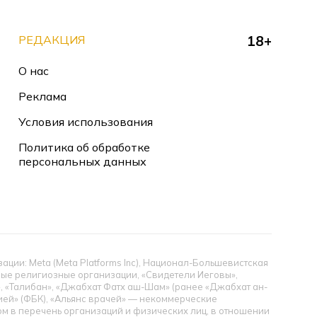
РЕДАКЦИЯ
18+
О нас
Реклама
Условия использования
Политика об обработке
персональных данных
ии: Meta (Meta Platforms Inc), Национал-Большевистская
тные религиозные организации, «Свидетели Иеговы»,
», «Талибан», «Джабхат Фатх аш-Шам» (ранее «Джабхат ан-
цией» (ФБК), «Альянс врачей» — некоммерческие
 в перечень организаций и физических лиц, в отношении