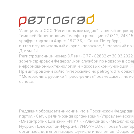
Учредители: ООО "Региональные медиа". Главный редакт
Тимофей Валентинович. Телефон редакции +7 (812) 243 15 
spb@petrograd.ru Адрес: 197136, г. Санкт-Петербург,
вн.тер.г.муниципальный округ Чкаловское, Чкаловский пр-кт
Д, пом. 1-Н
Регистрационный номер ЭЛ № ФС 77 - 82882 от 30.03.2022
зарегистрирован Федеральной службой по надзору в сфер
информационных технологий и массовых коммуникаций (Р
При цитировании сайта гиперссылка на petrograd.ru обязат
* Материалы в рубрике "Пресс-релизы" размещаются на к
основе.
Редакция обращает внимание, что в Российской Федерации
партия, «Сеть», религиозная организация «Управленческий
«Мизантропик Дивижн», «ИГИЛ», «Аль-Каида», «Меджлис кр
Нусра», «Джебхат ан-Нусра»), «УНА-УНСО», «Правый сектор
организации, выполняющие функции иноагентов. Обществ