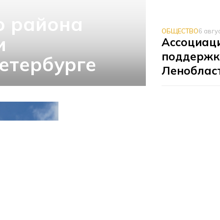
о района
ОБЩЕСТВО
6 авгу
и
Ассоциаци
поддержк
етербурге
Леноблас