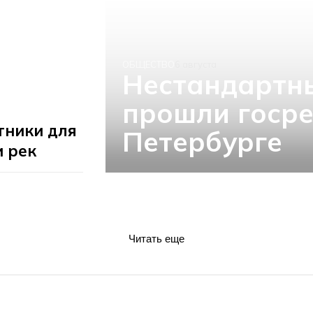
ОБЩЕСТВО
6 августа
Нестандартн
прошли госре
тники для
Петербурге
и рек
Читать еще