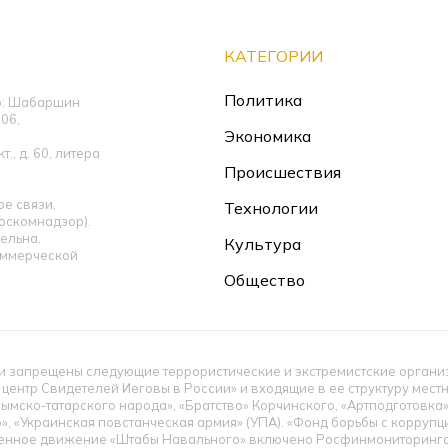
КАТЕГОРИИ
Политика
ор: Шабаршин
06,
Экономика
., д. 60, литера
Происшествия
е связи,
Технологии
оскомнадзор).
ельна.
Культура
оммерческой
Общество
 запрещены следующие террористические и экстремистские организац
 центр Свидетелей Иеговы в России» и входящие в ее структуру мес
ымско-татарского народа», «Братство» Корчинского, «Артподготовка
», «Украинская повстанческая армия» (УПА). «Фонд борьбы с корруп
енное движение «Штабы Навального» включено Росфинмониторингом