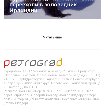
переехали в заповедник
Ирландии
Читать еще
Учредители: ООО "Региональные медиа". Главный редактор:
Шабаршин Тимофей Валентинович. Телефон редакции +7 (812)
243 15 06, spb@petrograd.ru Адрес: 197136, г. Санкт-Петербург,
вн.тер.г.муниципальный округ Чкаловское, Чкаловский пр-кт., д.
60, литера Д, пом. 1-Н
Регистрационный номер ЭЛ № ФС 77 - 82882 от 30.03.2022
зарегистрирован Федеральной службой по надзору в сфере
связи, информационных технологий и массовых коммуникаций
(Роскомнадзор).