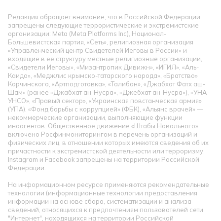
Редакция обращает внимание, что в Российской Федерации
запрещены следующие террористические и экстремистские
организации: Meta (Meta Platforms Inc), Национал-
Большевистская партия, «Сеть», религиозная организация
«Управленческий центр Свидетелей Иеговы в России» и
входящие в ее структуру местные религиозные организации,
«Свидетели Иеговы», «Мизантропик Дивижн», «ИГИЛ», «Аль-
Каида», «Меджлис крымско-татарского народа», «Братство»
Корчинского, «Артподготовка», «Талибан», «Джабхат Фатх аш-
Шам» (ранее «Джабхат ан-Нусра», «Джебхат ан-Нусра»), «УНА-
УНСО», «Правый сектор», «Украинская повстанческая армия»
(УПА). «Фонд борьбы с коррупцией» (ФБК), «Альянс врачей» —
некоммерческие организации, выполняющие функции
иноагентов. Общественное движение «Штабы Навального»
включено Росфинмониторингом в перечень организаций и
физических лиц, в отношении которых имеются сведения об их
причастности к экстремистской деятельности или терроризму.
Instagram и Facebook запрещены на территории Российской
Федерации.
На информационном ресурсе применяются рекомендательные
технологии (информационные технологии предоставления
информации на основе сбора, систематизации и анализа
сведений, относящихся к предпочтениям пользователей сети
"Интернет", находящихся на территории Российской