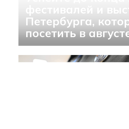
фестивалей и выс
Петербурга, кото
посетить в август