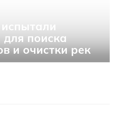
 испытали
 для поиска
в и очистки рек