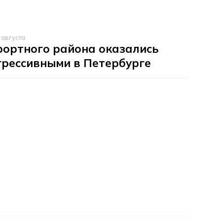
 августа
рортного района оказались
грессивными в Петербурге