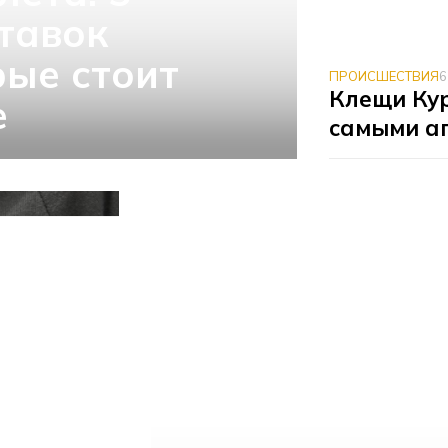
тавок
рые стоит
ПРОИСШЕСТВИЯ
6
Клещи Ку
е
самыми а