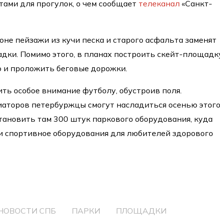
тами для прогулок, о чем сообщает
телеканал
«Санкт-
оне пейзажи из кучи песка и старого асфальта заменят
ки. Помимо этого, в планах построить скейт-площадк
 и проложить беговые дорожки.
ить особое внимание футболу, обустроив поля.
аторов петербуржцы смогут насладиться осенью этог
становить там 300 штук паркового оборудования, куда
 и спортивное оборудования для любителей здорового
НОВОСТИ СПБ
ПАРКИ
ПЛОЩАДКИ