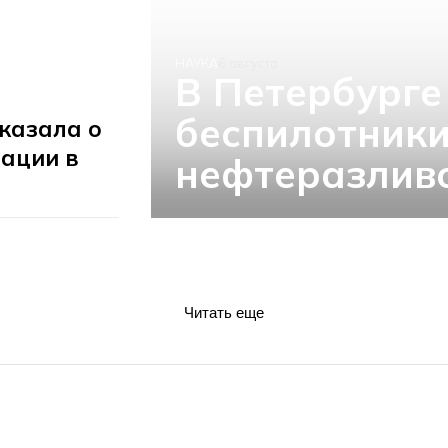
НАУКА
6 августа
В Петербурге
беспилотники
казала о
ации в
нефтеразливо
Читать еще