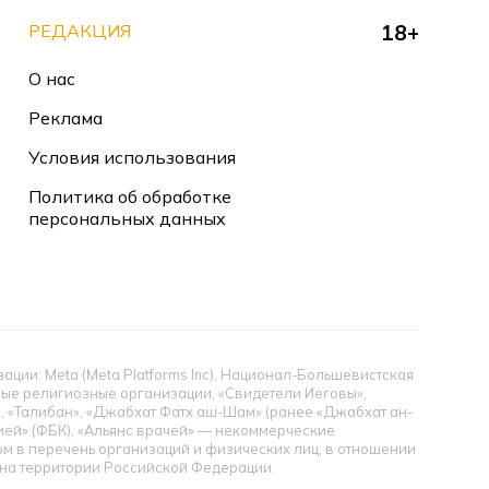
РЕДАКЦИЯ
18+
О нас
Реклама
Условия использования
Политика об обработке
персональных данных
ии: Meta (Meta Platforms Inc), Национал-Большевистская
тные религиозные организации, «Свидетели Иеговы»,
», «Талибан», «Джабхат Фатх аш-Шам» (ранее «Джабхат ан-
цией» (ФБК), «Альянс врачей» — некоммерческие
 в перечень организаций и физических лиц, в отношении
ы на территории Российской Федерации.