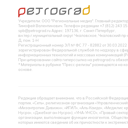
Учредители: ООО "Региональные медиа". Главный редакт
Тимофей Валентинович. Телефон редакции +7 (812) 243 15 
spb@petrograd.ru Адрес: 197136, г. Санкт-Петербург,
вн.тер.г.муниципальный округ Чкаловское, Чкаловский пр-кт
Д, пом. 1-Н
Регистрационный номер ЭЛ № ФС 77 - 82882 от 30.03.2022
зарегистрирован Федеральной службой по надзору в сфер
информационных технологий и массовых коммуникаций (Р
При цитировании сайта гиперссылка на petrograd.ru обязат
* Материалы в рубрике "Пресс-релизы" размещаются на к
основе.
Редакция обращает внимание, что в Российской Федерации
партия, «Сеть», религиозная организация «Управленческий
«Мизантропик Дивижн», «ИГИЛ», «Аль-Каида», «Меджлис кр
Нусра», «Джебхат ан-Нусра»), «УНА-УНСО», «Правый сектор
организации, выполняющие функции иноагентов. Обществ
которых имеются сведения об их причастности к экстремис