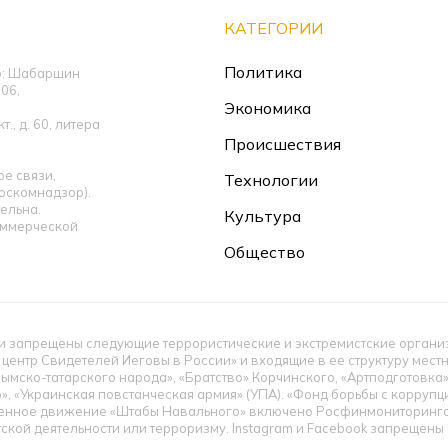
КАТЕГОРИИ
Политика
ор: Шабаршин
06,
Экономика
., д. 60, литера
Происшествия
е связи,
Технологии
оскомнадзор).
ельна.
Культура
оммерческой
Общество
 запрещены следующие террористические и экстремистские организац
 центр Свидетелей Иеговы в России» и входящие в ее структуру мес
ымско-татарского народа», «Братство» Корчинского, «Артподготовка
», «Украинская повстанческая армия» (УПА). «Фонд борьбы с корруп
енное движение «Штабы Навального» включено Росфинмониторингом
тской деятельности или терроризму. Instagram и Facebook запрещен