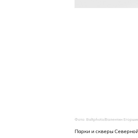
Фото: Baltphoto/Валентин Егорши
Парки и скверы Северно