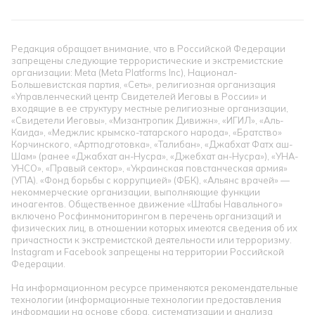
Редакция обращает внимание, что в Российской Федерации
запрещены следующие террористические и экстремистские
организации: Meta (Meta Platforms Inc), Национал-
Большевистская партия, «Сеть», религиозная организация
«Управленческий центр Свидетелей Иеговы в России» и
входящие в ее структуру местные религиозные организации,
«Свидетели Иеговы», «Мизантропик Дивижн», «ИГИЛ», «Аль-
Каида», «Меджлис крымско-татарского народа», «Братство»
Корчинского, «Артподготовка», «Талибан», «Джабхат Фатх аш-
Шам» (ранее «Джабхат ан-Нусра», «Джебхат ан-Нусра»), «УНА-
УНСО», «Правый сектор», «Украинская повстанческая армия»
(УПА). «Фонд борьбы с коррупцией» (ФБК), «Альянс врачей» —
некоммерческие организации, выполняющие функции
иноагентов. Общественное движение «Штабы Навального»
включено Росфинмониторингом в перечень организаций и
физических лиц, в отношении которых имеются сведения об их
причастности к экстремистской деятельности или терроризму.
Instagram и Facebook запрещены на территории Российской
Федерации.
На информационном ресурсе применяются рекомендательные
технологии (информационные технологии предоставления
информации на основе сбора, систематизации и анализа