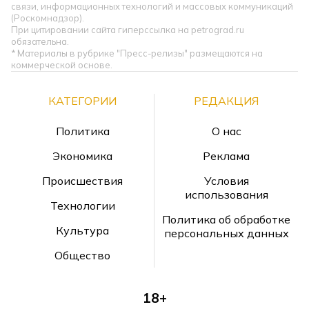
связи, информационных технологий и массовых коммуникаций
(Роскомнадзор).
При цитировании сайта гиперссылка на petrograd.ru
обязательна.
* Материалы в рубрике "Пресс-релизы" размещаются на
коммерческой основе.
КАТЕГОРИИ
РЕДАКЦИЯ
Политика
О нас
Экономика
Реклама
Происшествия
Условия
использования
Технологии
Политика об обработке
Культура
персональных данных
Общество
18+