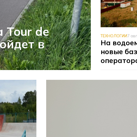
 Tour de
ТЕХНОЛОГИИ
7 ав
ойдет в
На водое
новые баз
оператор