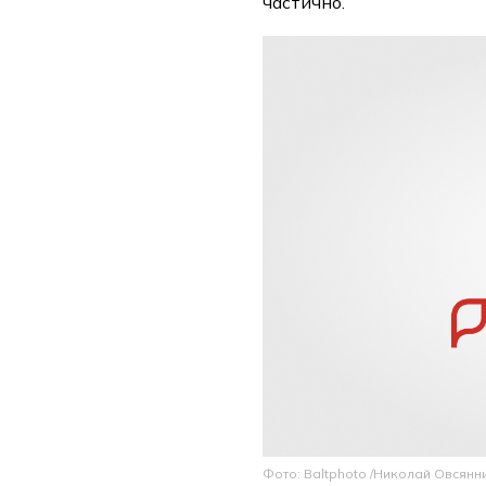
частично.
Фото: Baltphoto /Николай Овсянн