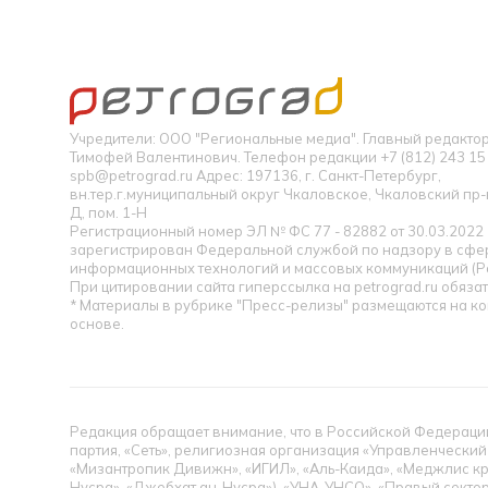
Учредители: ООО "Региональные медиа". Главный редакт
Тимофей Валентинович. Телефон редакции +7 (812) 243 15 
spb@petrograd.ru Адрес: 197136, г. Санкт-Петербург,
вн.тер.г.муниципальный округ Чкаловское, Чкаловский пр-кт
Д, пом. 1-Н
Регистрационный номер ЭЛ № ФС 77 - 82882 от 30.03.2022
зарегистрирован Федеральной службой по надзору в сфер
информационных технологий и массовых коммуникаций (Р
При цитировании сайта гиперссылка на petrograd.ru обязат
* Материалы в рубрике "Пресс-релизы" размещаются на к
основе.
Редакция обращает внимание, что в Российской Федерации
партия, «Сеть», религиозная организация «Управленческий
«Мизантропик Дивижн», «ИГИЛ», «Аль-Каида», «Меджлис кр
Нусра», «Джебхат ан-Нусра»), «УНА-УНСО», «Правый сектор