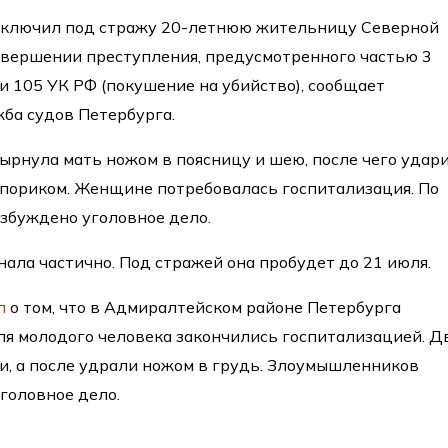
 заключил под стражу 20-летнюю жительницу Северной
овершении преступления, предусмотренного частью 3
ьи 105 УК РФ (покушение на убийство), сообщает
ба судов Петербурга.
ырнула мать ножом в поясницу и шею, после чего удар
опориком. Женщине потребовалась госпитализация. По
збуждено уголовное дело.
ала частично. Под стражей она пробудет до 21 июля.
л
о том, что в Адмиралтейском районе Петербурга
ля молодого человека закончились госпитализацией. Д
и, а после удрали ножом в грудь. Злоумышленников
головное дело.