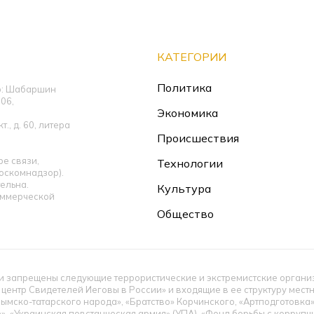
КАТЕГОРИИ
Политика
ор: Шабаршин
06,
Экономика
., д. 60, литера
Происшествия
е связи,
Технологии
оскомнадзор).
ельна.
Культура
оммерческой
Общество
 запрещены следующие террористические и экстремистские организац
 центр Свидетелей Иеговы в России» и входящие в ее структуру мес
ымско-татарского народа», «Братство» Корчинского, «Артподготовка
», «Украинская повстанческая армия» (УПА). «Фонд борьбы с корруп