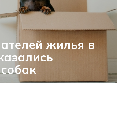
ателей жилья в
казались
 собак