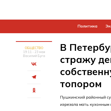
Политика
Эк
В Петербу
ОБЩЕСТВО
19:11 - 23 мая
стражу де
Василий Буга
собственн
топором
Пушкинский районный су
изрезала мать кухонным 