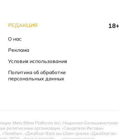
РЕДАКЦИЯ
18+
О нас
Реклама
Условия использования
Политика об обработке
персональных данных
ии: Meta (Meta Platforms Inc), Национал-Большевистская
тные религиозные организации, «Свидетели Иеговы»,
», «Талибан», «Джабхат Фатх аш-Шам» (ранее «Джабхат ан-
цией» (ФБК), «Альянс врачей» — некоммерческие