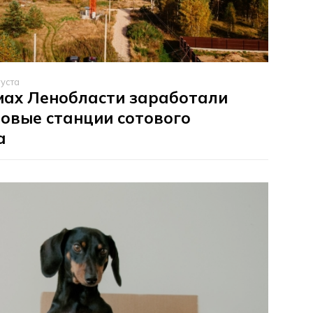
густа
мах Ленобласти заработали
овые станции сотового
а