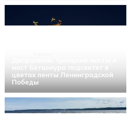
ОБЩЕСТВО
8 августа
Дворцовый, Троицкий мосты и
мост Бетанкура подсветят в
цветах ленты Ленинградской
Победы