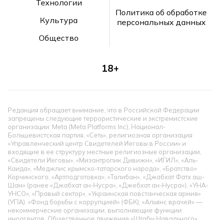
Технологии
Политика об обработке
Культура
персональных данных
Общество
18+
Редакция обращает внимание, что в Российской Федерации
запрещены следующие террористические и экстремистские
организации: Meta (Meta Platforms Inc), Национал-
Большевистская партия, «Сеть», религиозная организация
«Управленческий центр Свидетелей Иеговы в России» и
входящие в ее структуру местные религиозные организации,
«Свидетели Иеговы», «Мизантропик Дивижн», «ИГИЛ», «Аль-
Каида», «Меджлис крымско-татарского народа», «Братство»
Корчинского, «Артподготовка», «Талибан», «Джабхат Фатх аш-
Шам» (ранее «Джабхат ан-Нусра», «Джебхат ан-Нусра»), «УНА-
УНСО», «Правый сектор», «Украинская повстанческая армия»
(УПА). «Фонд борьбы с коррупцией» (ФБК), «Альянс врачей» —
некоммерческие организации, выполняющие функции
иноагентов. Общественное движение «Штабы Навального»