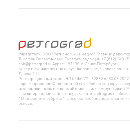
Учредители: ООО "Региональные медиа". Главный редакт
Тимофей Валентинович. Телефон редакции +7 (812) 243 15 
spb@petrograd.ru Адрес: 197136, г. Санкт-Петербург,
вн.тер.г.муниципальный округ Чкаловское, Чкаловский пр-кт
Д, пом. 1-Н
Регистрационный номер ЭЛ № ФС 77 - 82882 от 30.03.2022
зарегистрирован Федеральной службой по надзору в сфер
информационных технологий и массовых коммуникаций (Р
При цитировании сайта гиперссылка на petrograd.ru обязат
* Материалы в рубрике "Пресс-релизы" размещаются на к
основе.