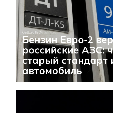
ОБЩЕСТВО
6 августа
Бензин Евро‑2 ве
российские АЗС: 
старый стандарт 
автомобиль