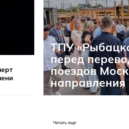
ОБЩЕСТВО
6 августа
ТПУ «Рыбацк
перед перев
поездов Моск
перт
пени
направления
Читать еще