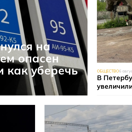
рнулся на
чем опасен
и как уберечь
ОБЩЕСТВО
6 авгу
В Петербу
увеличили