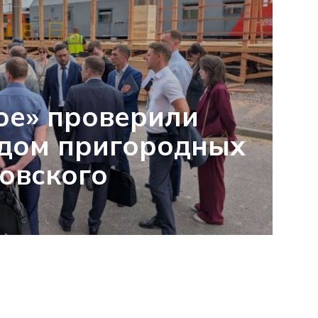
ое» проверили
одом пригородных
овского