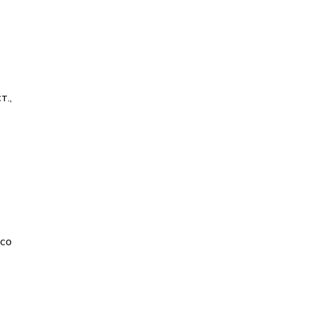
т.,
 со