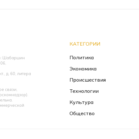
КАТЕГОРИИ
Политика
ор: Шабаршин
06,
Экономика
., д. 60, литера
Происшествия
е связи,
Технологии
оскомнадзор).
ельна.
Культура
оммерческой
Общество