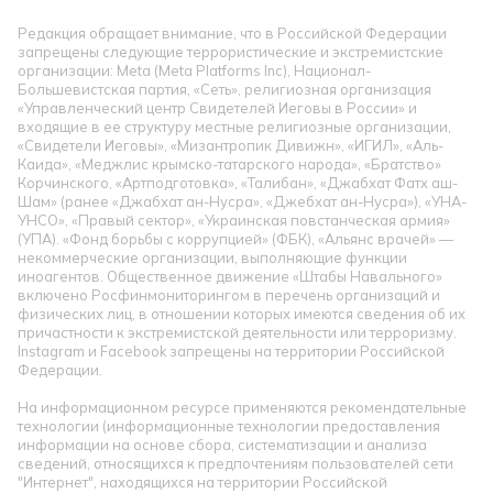
Редакция обращает внимание, что в Российской Федерации
запрещены следующие террористические и экстремистские
организации: Meta (Meta Platforms Inc), Национал-
Большевистская партия, «Сеть», религиозная организация
«Управленческий центр Свидетелей Иеговы в России» и
входящие в ее структуру местные религиозные организации,
«Свидетели Иеговы», «Мизантропик Дивижн», «ИГИЛ», «Аль-
Каида», «Меджлис крымско-татарского народа», «Братство»
Корчинского, «Артподготовка», «Талибан», «Джабхат Фатх аш-
Шам» (ранее «Джабхат ан-Нусра», «Джебхат ан-Нусра»), «УНА-
УНСО», «Правый сектор», «Украинская повстанческая армия»
(УПА). «Фонд борьбы с коррупцией» (ФБК), «Альянс врачей» —
некоммерческие организации, выполняющие функции
иноагентов. Общественное движение «Штабы Навального»
включено Росфинмониторингом в перечень организаций и
физических лиц, в отношении которых имеются сведения об их
причастности к экстремистской деятельности или терроризму.
Instagram и Facebook запрещены на территории Российской
Федерации.
На информационном ресурсе применяются рекомендательные
технологии (информационные технологии предоставления
информации на основе сбора, систематизации и анализа
сведений, относящихся к предпочтениям пользователей сети
"Интернет", находящихся на территории Российской