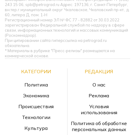
243 15 06, spb@petrograd.ru Адрес: 197136, г. Санкт-Петербург,
вн.тер.г.муниципальный округ Чкаловское, Чкаловский пр-кт., д.
60, литера Д, пом. 1-Н
Регистрационный номер ЭЛ № ФС 77 - 82882 от 30.03.2022
зарегистрирован Федеральной службой по надзору в сфере
связи, информационных технологий и массовых коммуникаций
(Роскомнадзор).
При цитировании сайта гиперссылка на petrograd.ru
обязательна.
* Материалы в рубрике "Пресс-релизы" размещаются на
коммерческой основе.
КАТЕГОРИИ
РЕДАКЦИЯ
Политика
О нас
Экономика
Реклама
Происшествия
Условия
использования
Технологии
Политика об обработке
Культура
персональных данных