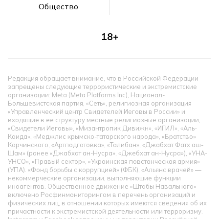
Общество
18+
Редакция обращает внимание, что в Российской Федерации
запрещены следующие террористические и экстремистские
организации: Meta (Meta Platforms Inc), Национал-
Большевистская партия, «Сеть», религиозная организация
«Управленческий центр Свидетелей Иеговы в России» и
входящие в ее структуру местные религиозные организации,
«Свидетели Иеговы», «Мизантропик Дивижн», «ИГИЛ», «Аль-
Каида», «Меджлис крымско-татарского народа», «Братство»
Корчинского, «Артподготовка», «Талибан», «Джабхат Фатх аш-
Шам» (ранее «Джабхат ан-Нусра», «Джебхат ан-Нусра»), «УНА-
УНСО», «Правый сектор», «Украинская повстанческая армия»
(УПА). «Фонд борьбы с коррупцией» (ФБК), «Альянс врачей» —
некоммерческие организации, выполняющие функции
иноагентов. Общественное движение «Штабы Навального»
включено Росфинмониторингом в перечень организаций и
физических лиц, в отношении которых имеются сведения об их
причастности к экстремистской деятельности или терроризму.