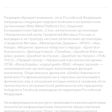
Редакция обращает внимание, что в Российской Федерации
запрещены следующие террористические и экстремистские
организации: Meta (Meta Platforms Inc), Национал-
Большевистская партия, «Сеть», религиозная организация
«Управленческий центр Свидетелей Иеговы в России» и
входящие в ее структуру местные религиозные организации,
«Свидетели Иеговы», «Мизантропик Дивижн», «ИГИЛ», «Аль-
Каида», «Меджлис крымско-татарского народа», «Братство»
Корчинского, «Артподготовка», «Талибан», «Джабхат Фатх аш-
Шам» (ранее «Джабхат ан-Нусра», «Джебхат ан-Нусра»), «УНА-
УНСО», «Правый сектор», «Украинская повстанческая армия»
(УПА). «Фонд борьбы с коррупцией» (ФБК), «Альянс врачей» —
некоммерческие организации, выполняющие функции
иноагентов. Общественное движение «Штабы Навального»
включено Росфинмониторингом в перечень организаций и
физических лиц, в отношении которых имеются сведения об их
причастности к экстремистской деятельности или терроризму.
Instagram и Facebook запрещены на территории Российской
Федерации.
На информационном ресурсе применяются рекомендательные
технологии (информационные технологии предоставления
информации на основе сбора, систематизации и анализа