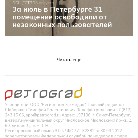
ОБЩЕСТВО
5 августа
За июль в Петербурге 31
помещение освободили от
незаконных пользователей
Читать еще
Учредители: ООО "Региональные медиа". Главный редактор:
Шабаршин Тимофей Валентинович. Телефон редакции +7 (812)
243 15 06, spb@petrograd.ru Адрес: 197136, г. Санкт-Петербург,
вн.тер.г.муниципальный округ Чкаловское, Чкаловский пр-кт., д.
60, литера Д, пом. 1-Н
Регистрационный номер ЭЛ № ФС 77 - 82882 от 30.03.2022
зарегистрирован Федеральной службой по надзору в сфере