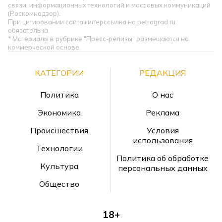
связи, информационных технологий и массовых коммуникаций
(Роскомнадзор).
При цитировании сайта гиперссылка на petrograd.ru
обязательна.
* Материалы в рубрике "Пресс-релизы" размещаются на
коммерческой основе.
КАТЕГОРИИ
РЕДАКЦИЯ
Политика
О нас
Экономика
Реклама
Происшествия
Условия
использования
Технологии
Политика об обработке
Культура
персональных данных
Общество
18+