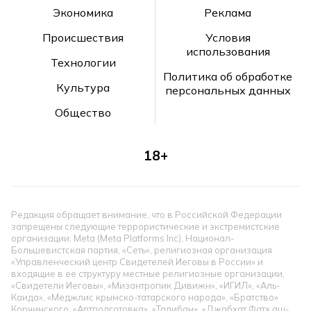
Экономика
Реклама
Происшествия
Условия
использования
Технологии
Политика об обработке
Культура
персональных данных
Общество
18+
Редакция обращает внимание, что в Российской Федерации
запрещены следующие террористические и экстремистские
организации: Meta (Meta Platforms Inc), Национал-
Большевистская партия, «Сеть», религиозная организация
«Управленческий центр Свидетелей Иеговы в России» и
входящие в ее структуру местные религиозные организации,
«Свидетели Иеговы», «Мизантропик Дивижн», «ИГИЛ», «Аль-
Каида», «Меджлис крымско-татарского народа», «Братство»
Корчинского, «Артподготовка», «Талибан», «Джабхат Фатх аш-