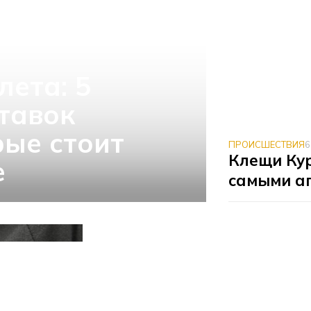
лета: 5
тавок
рые стоит
ПРОИСШЕСТВИЯ
6
Клещи Ку
е
самыми а