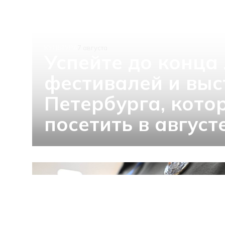
КУЛЬТУРА
7 августа
Успейте до конца 
фестивалей и выс
Петербурга, кото
посетить в август