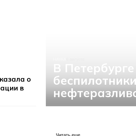
НАУКА
6 августа
В Петербурге
беспилотники
казала о
ации в
нефтеразливо
Читать еще