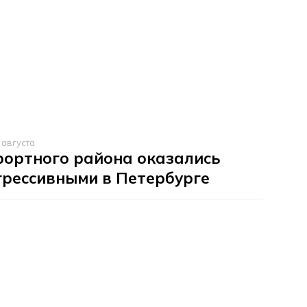
 августа
рортного района оказались
грессивными в Петербурге