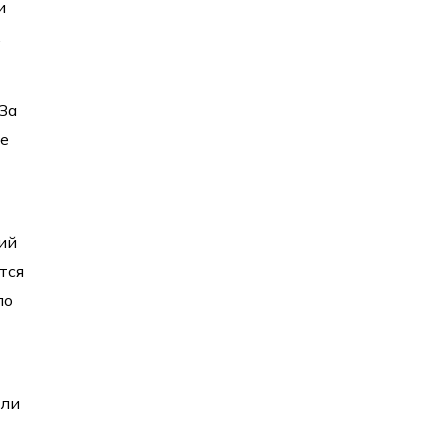
и
.
За
ше
ий
тся
ло
али