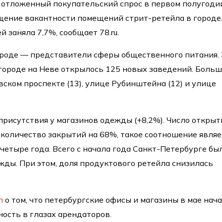
 отложенный покупательский спрос в первом полугоди
щение вакантности помещений стрит-ретейла в городе
 заняла 7,7%, сообщает 78.ru.
ороде — представители сферы общественного питания. 
городе на Неве открылось 125 новых заведений. Боль
вском проспекте (13), улице Рубинштейна (12) и улице
рисутствия у магазинов одежды (+8,2%). Число открыт
т количество закрытий на 68%, такое соотношение являе
четыре года. Всего с начала года Санкт-Петербурге бы
жды. При этом, доля продуктового ретейла снизилась
л
о том, что петербургские офисы и магазины в мае нач
ость в глазах арендаторов.