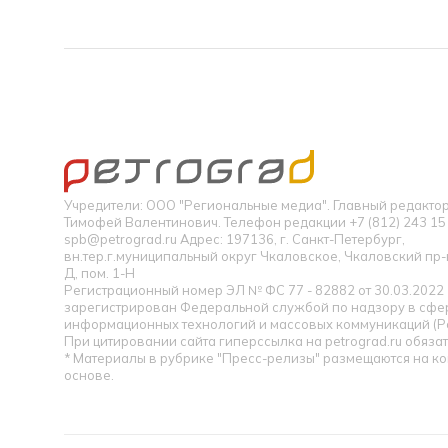
Учредители: ООО "Региональные медиа". Главный редакт
Тимофей Валентинович. Телефон редакции +7 (812) 243 15 
spb@petrograd.ru Адрес: 197136, г. Санкт-Петербург,
вн.тер.г.муниципальный округ Чкаловское, Чкаловский пр-кт
Д, пом. 1-Н
Регистрационный номер ЭЛ № ФС 77 - 82882 от 30.03.2022
зарегистрирован Федеральной службой по надзору в сфер
информационных технологий и массовых коммуникаций (Р
При цитировании сайта гиперссылка на petrograd.ru обязат
* Материалы в рубрике "Пресс-релизы" размещаются на к
основе.