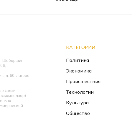
КАТЕГОРИИ
Политика
ор: Шабаршин
06,
Экономика
., д. 60, литера
Происшествия
е связи,
Технологии
оскомнадзор).
ельна.
Культура
оммерческой
Общество