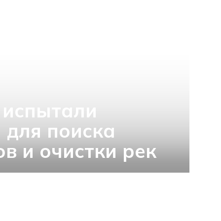
 испытали
 для поиска
в и очистки рек